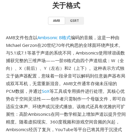
关于格式
AMB
GSRT
AMB文件包含以
Ambisonic B格式
编码的音频，这是一种由
Michael Gerzon在20世纪70年代构思的全球面环绕声技术。
与5.1或7.1等基于声道的系统不同，Ambisonics使用球谐函数
捕获完整的三维声场——一阶B格式由四个声道组成：W（全
向）、X（前后）、Y（左右）和Z（上下）。这种表示方式独
立于扬声器配置，意味着一段录音可以解码到任意扬声器布局
或双耳耳机，无需重新混音。AMB文件通常存储未压缩的
PCM数据，并通过
SoX
等工具或专用插件进行处理。其核心优
势在于空间灵活性——创作者只需制作一个母版文件，即可自
适应立体声、环绕声或沉浸式播放。该格式还具有优雅的可扩
展性：高阶Ambisonics在同一数学框架上增加声道以提升空间
精度。随着虚拟现实、360度视频和游戏空间音频的兴起，
Ambisonics经历了复兴，YouTube等平台已将其用于沉浸式