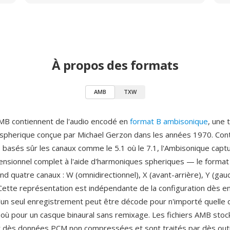
À propos des formats
AMB
TXW
AMB contiennent de l'audio encodé en
format B ambisonique
, une 
spherique conçue par Michael Gerzon dans les années 1970. Con
basés sûr les canaux comme le 5.1 où le 7.1, l'Ambisonique cap
ensionnel complet à l'aide d'harmoniques spheriques — le format
d quatre canaux : W (omnidirectionnel), X (avant-arrière), Y (gau
 Cette représentation est indépendante de la configuration dès en
qu'un seul enregistrement peut être décode pour n'importé quelle 
 où pour un casque binaural sans remixage. Les fichiers AMB stoc
 dès données PCM non compressées et sont traités par dès out