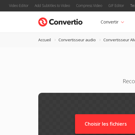
Video Editor
Add Subtitles to Video
Compress Video
GIF Editor
Te
Convertir
Accueil
Convertisseur audio
Convertisseur A
Reco
Choisir les fichiers