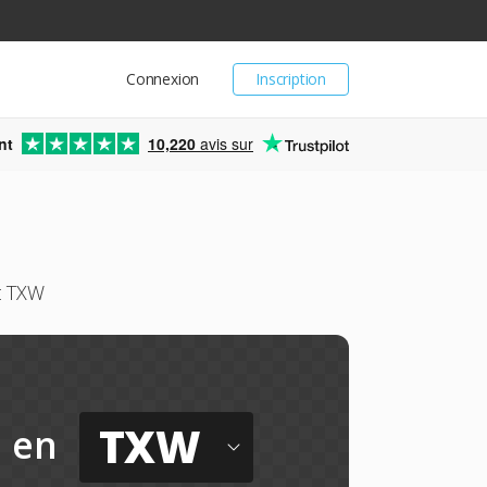
Connexion
Inscription
nt
10,220
avis sur
t TXW
TXW
en