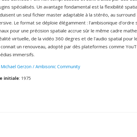
gins spécialisés. Un avantage fondamental est la flexibilité spati
uisent un seul fichier master adaptable à la stéréo, au surround 
ersive. Le format se déploie élégamment : l'ambisonique d'ordre 
naux pour une précision spatiale accrue sûr le même cadre math
réalité virtuelle, de la vidéo 360 degres et de l'audio spatial pour l
 connait un renouveau, adopté par dès plateformes comme YouT
médias immersifs.
:
Michael Gerzon / Ambisonic Community
e initiale
: 1975