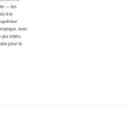
ale — les
où à la
supérieur
ematique. Avec
e jeu vidéo,
ube pour la