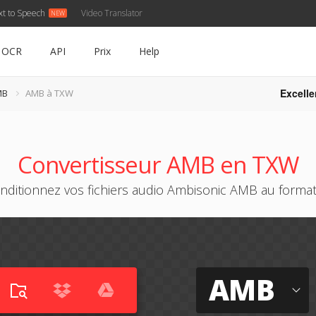
xt to Speech
Video Translator
OCR
API
Prix
Help
Excelle
MB
AMB à TXW
Convertisseur AMB en TXW
nditionnez vos fichiers audio Ambisonic AMB au forma
AMB