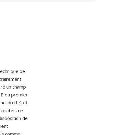
technique de
trairement
turé un champ
 B du premier
che-droite) et
ceintes, ce
disposition de
kent
ils comme