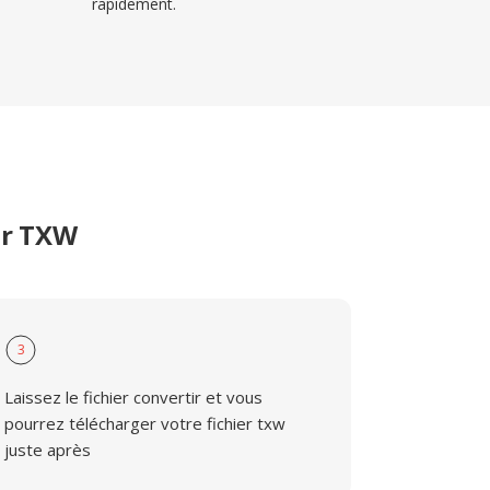
rapidement.
er TXW
3
Laissez le fichier convertir et vous
pourrez télécharger votre fichier txw
juste après