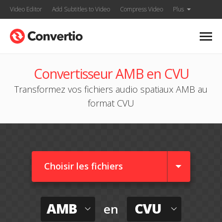
Video Editor
Add Subtitles to Video
Compress Video
Plus
Convertisseur AMB en CVU
Transformez vos fichiers audio spatiaux AMB au
format CVU
Choisir les fichiers
AMB
CVU
en