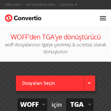
Video Editor
Add Subtitles to Video
Daha fazla
WOFF'den TGA'ye dönüştürücü
woff dosyalarınızı tga'ye çevrimiçi & ücretsiz olarak
dönüştürün
Dosyaları Seçin
WOFF
TGA
için