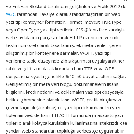
ve Erik van Blokland tarafından geliştirilen ve Aralık 2012'de
W3C
tarafından Tavsiye olarak standartlaştırılan bir web
yazı tipi konteyner formatıdır. Format, mevcut TrueType
veya OpenType yazı tipi verilerini CSS @font-face kuralıyla
web sayfalarının parçası olarak HTTP üzerinden verimli
teslim için özel olarak tasarlanmış, ek meta veriler içeren
sıkıştırılmış bir konteynere sarmalar. WOFF, yazı tipi
verilerine tablo düzeyinde zlib sıkıştırması uygulayarak her
tablo ve glifi tam olarak korurken ham TTF veya OTF
dosyalarına kıyasla genellikle %40-50 boyut azaltımı sağlar.
Genişletilmiş bir meta veri bloğu, dökümhanelerin lisans
bilgilerini, kredi notlarını ve açıklamaları yazı tipi dosyasıyla
birlikte gömmesine olanak tanır. WOFF, pratik bir çıkmazı
çözmek için oluşturulmuştur: yazı tipi dökümhaneleri yazı
tiplerinin web'de ham TTF/OTF formunda (masaüstü yazı
tipleri olarak kolayca kurulabilir) kullanılmasına isteksizdi; öte
yandan web standartları topluluğu serbestçe uygulanabilir