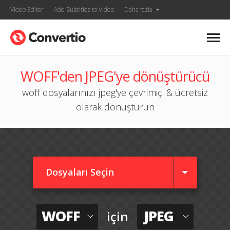
Video Editor
Add Subtitles to Video
Daha fazla
WOFF'den JPEG'ye dönüştürücü
woff dosyalarınızı jpeg'ye çevrimiçi & ücretsiz
olarak dönüştürün
Dosyaları Seçin
WOFF
JPEG
için