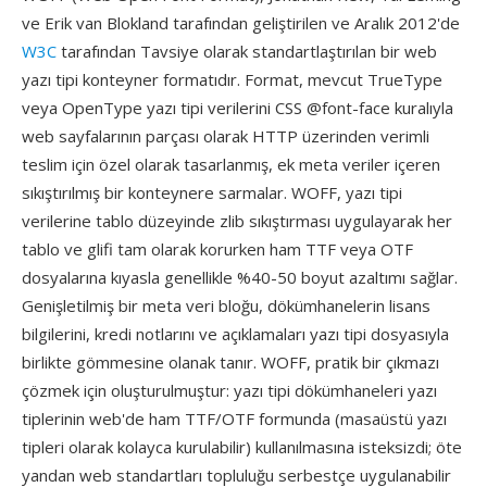
ve Erik van Blokland tarafından geliştirilen ve Aralık 2012'de
W3C
tarafından Tavsiye olarak standartlaştırılan bir web
yazı tipi konteyner formatıdır. Format, mevcut TrueType
veya OpenType yazı tipi verilerini CSS @font-face kuralıyla
web sayfalarının parçası olarak HTTP üzerinden verimli
teslim için özel olarak tasarlanmış, ek meta veriler içeren
sıkıştırılmış bir konteynere sarmalar. WOFF, yazı tipi
verilerine tablo düzeyinde zlib sıkıştırması uygulayarak her
tablo ve glifi tam olarak korurken ham TTF veya OTF
dosyalarına kıyasla genellikle %40-50 boyut azaltımı sağlar.
Genişletilmiş bir meta veri bloğu, dökümhanelerin lisans
bilgilerini, kredi notlarını ve açıklamaları yazı tipi dosyasıyla
birlikte gömmesine olanak tanır. WOFF, pratik bir çıkmazı
çözmek için oluşturulmuştur: yazı tipi dökümhaneleri yazı
tiplerinin web'de ham TTF/OTF formunda (masaüstü yazı
tipleri olarak kolayca kurulabilir) kullanılmasına isteksizdi; öte
yandan web standartları topluluğu serbestçe uygulanabilir