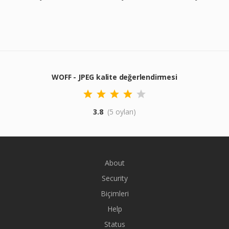
WOFF - JPEG kalite değerlendirmesi
3.8
(5 oyları)
About
Security
Biçimleri
Help
Status