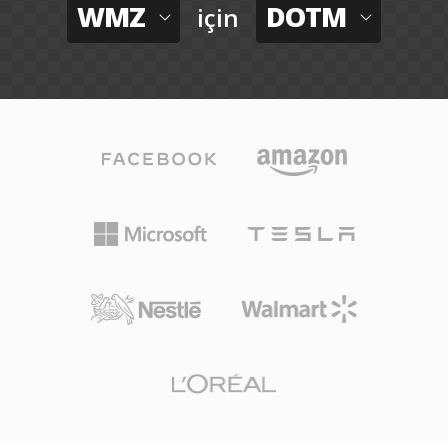
WMZ
DOTM
için