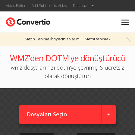
Video Editor
Add Subtitles to Video
Daha fazla
Metin Tanıma ihtiyacınız var mı?
Metni tanımak
WMZ'den DOTM'ye dönüştürücü
wmz dosyalarınızı dotm'ye çevrimiçi & ücretsiz
olarak dönüştürün
Dosyaları Seçin