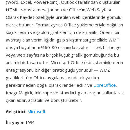
(Word, Excel, PowerPoint), Outlook tarafından oluşturulan
HTML e-posta mesajlarında ve Office'ın Web Sayfası
Olarak Kaydet özelliğiyle üretilen web içeriklerinde gömülü
olarak bulunur. Format ayrıca Office yüklemeleriyle dağıtılan
küçük resim ve şablon grafikleri için de kullanılır. Önemli bir
avantajı alan verimliliğidir: gzip sıkıştırması genellikle WMF
dosya boyutlarını %60-80 oranında azaltır — tek bir belge
veya web sayfasına birçok küçük grafik gömüldüğünde bu
anlamlı bir tasarruftur. Microsoft Office ekosistemiyle derin
entegrasyonu bir diğer pratik güçlü yönüdür — WMZ
grafikleri tüm Office uygulamalarında ek yazılım
gerektirmeden doğal olarak render edilir ve
LibreOffice
,
ImageMagick, Inkscape ve standart gzip araçları kullanılarak
çıkarılabilir, açılabilir ve dönüştürülebilir.
Geliştirici
:
Microsoft
İlk yayın
: 1999