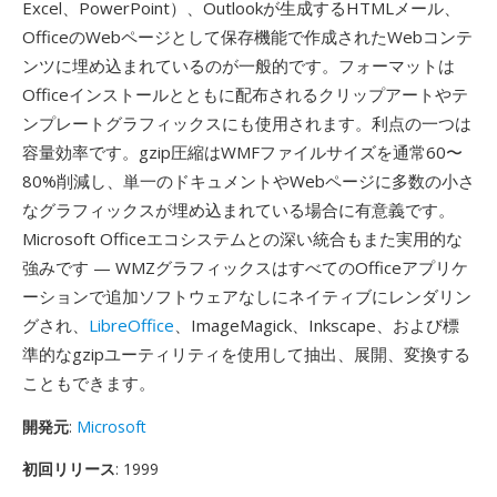
Excel、PowerPoint）、Outlookが生成するHTMLメール、
OfficeのWebページとして保存機能で作成されたWebコンテ
ンツに埋め込まれているのが一般的です。フォーマットは
Officeインストールとともに配布されるクリップアートやテ
ンプレートグラフィックスにも使用されます。利点の一つは
容量効率です。gzip圧縮はWMFファイルサイズを通常60〜
80%削減し、単一のドキュメントやWebページに多数の小さ
なグラフィックスが埋め込まれている場合に有意義です。
Microsoft Officeエコシステムとの深い統合もまた実用的な
強みです — WMZグラフィックスはすべてのOfficeアプリケ
ーションで追加ソフトウェアなしにネイティブにレンダリン
グされ、
LibreOffice
、ImageMagick、Inkscape、および標
準的なgzipユーティリティを使用して抽出、展開、変換する
こともできます。
開発元
:
Microsoft
初回リリース
: 1999