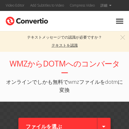
Video Editor
Add Subtitles to Video
Compress Video
詳細
テキストメッセージでの認識が必要ですか？
テキストを認識
WMZからDOTMへのコンバータ
ー
オンラインでしかも無料でwmzファイルをdotmに
変換
ファイルを選ぶ