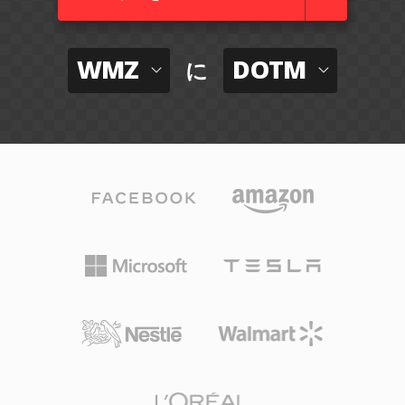
WMZ
DOTM
に