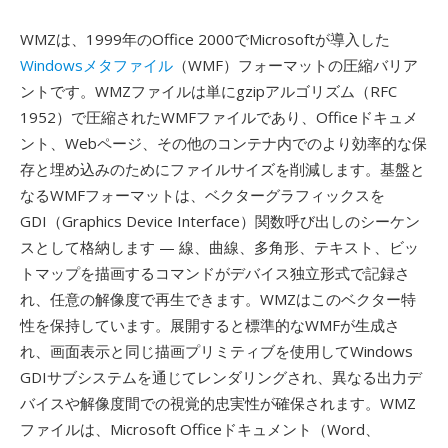
WMZは、1999年のOffice 2000でMicrosoftが導入した
Windowsメタファイル
（WMF）フォーマットの圧縮バリア
ントです。WMZファイルは単にgzipアルゴリズム（RFC
1952）で圧縮されたWMFファイルであり、Officeドキュメ
ント、Webページ、その他のコンテナ内でのより効率的な保
存と埋め込みのためにファイルサイズを削減します。基盤と
なるWMFフォーマットは、ベクターグラフィックスを
GDI（Graphics Device Interface）関数呼び出しのシーケン
スとして格納します — 線、曲線、多角形、テキスト、ビッ
トマップを描画するコマンドがデバイス独立形式で記録さ
れ、任意の解像度で再生できます。WMZはこのベクター特
性を保持しています。展開すると標準的なWMFが生成さ
れ、画面表示と同じ描画プリミティブを使用してWindows
GDIサブシステムを通じてレンダリングされ、異なる出力デ
バイスや解像度間での視覚的忠実性が確保されます。WMZ
ファイルは、Microsoft Officeドキュメント（Word、