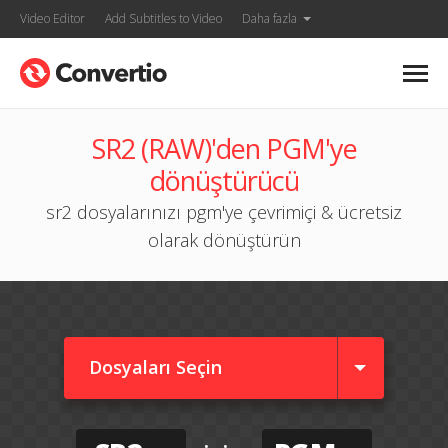
Video Editor
Add Subtitles to Video
Daha fazla
SR2 (RAW)'den PGM'ye
dönüştürücü
sr2 dosyalarınızı pgm'ye çevrimiçi & ücretsiz
olarak dönüştürün
Dosyaları Seçin