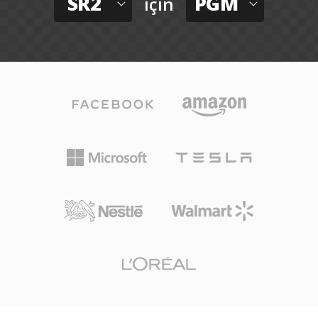
SR2
PGM
için