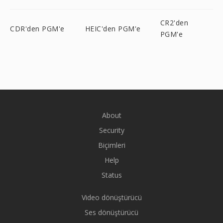
CR2'den
CDR'den PGM'e
HEIC'den PGM'e
PGM'e
About
Security
Biçimleri
Help
Status
Video dönüştürücü
Ses dönüştürücü