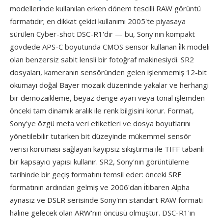
modellerinde kullanılan erken dönem tescilli RAW görüntü
formatıdır; en dikkat çekici kullanımı 2005'te piyasaya
sürülen Cyber-shot DSC-R1'dır — bu, Sony'nın kompakt
gövdede APS-C boyutunda CMOS sensör kullanan i̇lk modeli
olan benzersiz sabit lensli bir fotoğraf makinesiydi. SR2
dosyaları, kameranın sensöründen gelen işlenmemiş 12-bit
okumayı doğal Bayer mozaik düzeninde yakalar ve herhangi
bir demozaikleme, beyaz denge ayarı veya tonal işlemden
önceki tam dinamik aralık ile renk bilgisini korur. Format,
Sony'ye özgü meta veri etiketleri ve dosya boyutlarını
yönetilebilir tutarken bit düzeyinde mükemmel sensör
verisi koruması sağlayan kayıpsız sıkıştırma ile TIFF tabanlı
bir kapsayıcı yapısı kullanır. SR2, Sony'nın görüntüleme
tarihinde bir geçiş formatını temsil eder: önceki SRF
formatının ardından gelmiş ve 2006'dan i̇tibaren Alpha
aynasız ve DSLR serisinde Sony'nın standart RAW formatı
haline gelecek olan ARW'nın öncüsü olmuştur. DSC-R1'ın