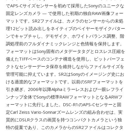
でAPS-Cサイズセンサーを初めて採用したSonyのユニークな
固定レンズカメラ — で使用した初期の独自RAW画像フォー
マットです。SR2ファイルは、カメラのセンサーからの未処
理12ビット読み出しをネイティブのベイヤーモザイクパター
ンでキャプチャし、デモザイク、ホワイトバランス調整、階
調処理前のフルダイナミックレンジと色情報を保持します。
フォーマットはSony固有のメタデータタグとロスレス圧縮を
備えたTIFFベースのコンテナ構造を使用し、ビットパーフェ
クトなセンサーデータ保存を維持しながらファイルサイズを
管理可能に抑えています。SR2はSonyのイメージング史にお
ける過渡的なフォーマットです。以前のSRFフォーマットを
引き継ぎ、2006年以降Alphaミラーレスおよび一眼レフライ
ンナップ全体でSonyの標準RAWフォーマットとなるARWフ
ォーマットに先行しました。DSC-R1のAPS-Cセンサーと固
定Carl Zeiss Vario-Sonnarズームレンズの組み合わせは、実
質的にDSLRクラスの画質を持つコンパクトカメラという独
特の提案であり、このカメラからのSR2ファイルはコレクタ