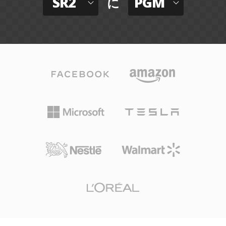
SR2
PGM
に