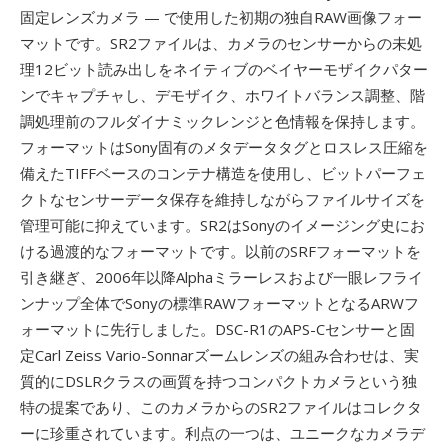
固定レンズカメラ — で使用した初期の独自RAW画像フォー
マットです。SR2ファイルは、カメラのセンサーからの未処
理12ビット読み出しをネイティブのベイヤーモザイクパター
ンでキャプチャし、デモザイク、ホワイトバランス調整、階
調処理前のフルダイナミックレンジと色情報を保持します。
フォーマットはSony固有のメタデータタグとロスレス圧縮を
備えたTIFFベースのコンテナ構造を使用し、ビットパーフェ
クトなセンサーデータ保存を維持しながらファイルサイズを
管理可能に抑えています。SR2はSonyのイメージング史にお
ける過渡的なフォーマットです。以前のSRFフォーマットを
引き継ぎ、2006年以降Alphaミラーレスおよび一眼レフライ
ンナップ全体でSonyの標準RAWフォーマットとなるARWフ
ォーマットに先行しました。DSC-R1のAPS-Cセンサーと固
定Carl Zeiss Vario-Sonnarズームレンズの組み合わせは、実
質的にDSLRクラスの画質を持つコンパクトカメラという独
特の提案であり、このカメラからのSR2ファイルはコレクタ
ーに珍重されています。利点の一つは、ユニークなカメラデ