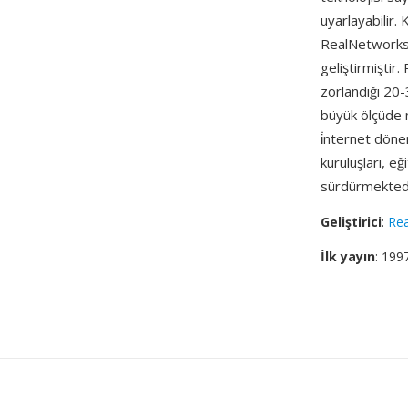
uyarlayabilir. 
RealNetworks, 
geliştirmiştir
zorlandığı 20-
büyük ölçüde m
i̇nternet dö
kuruluşları, e
sürdürmektedi
Geliştirici
:
Re
İlk yayın
: 199