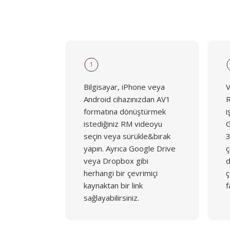
1
Bilgisayar, iPhone veya
V
Android cihazınızdan AV1
R
formatına dönüştürmek
i
istediğiniz RM videoyu
G
seçin veya sürükle&bırak
3
yapın. Ayrıca Google Drive
ç
veya Dropbox gibi
d
herhangi bir çevrimiçi
ç
kaynaktan bir link
f
sağlayabilirsiniz.