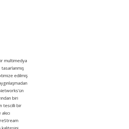
 bir multimedya
n tasarlanmış
ptimize edilmiş
yaygınlaşmadan
lNetworks'ün
ından biri
tescilli bir
 akıcı
SureStream
kalitesini