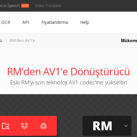
xt to Speech
Video Translator
OCR
API
Fiyatlandırma
Help
Mükem
ü
RM'den AV1'e
RM'den AV1'e Dönüştürücü
Eski RM'yi son teknoloji AV1 codec'ine yükseltin
RM