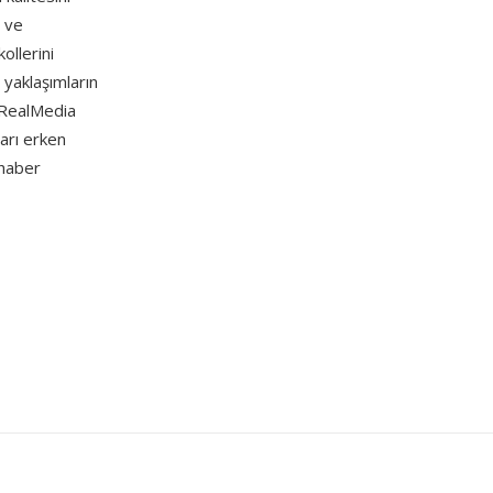
r ve
ollerini
 yaklaşımların
. RealMedia
arı erken
haber