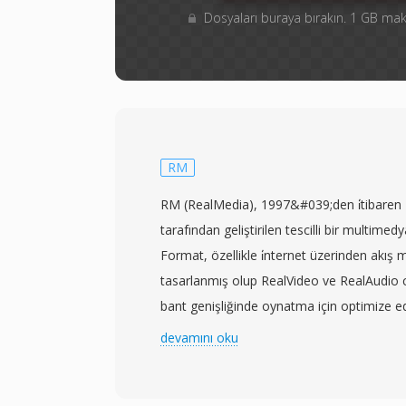
Dosyaları buraya bırakın. 1 GB m
RM
RM (RealMedia), 1997&#039;den i̇tibaren
tarafından geliştirilen tescilli bir multimed
Format, özellikle i̇nternet üzerinden akış 
tasarlanmış olup RealVideo ve RealAudio 
bant genişliğinde oynatma için optimize ed
paketler. RM, 1990&#039;ların sonu ve 2
devamını oku
geniş bant yaygınlaşmadan önce RealPlay
yüklenen medya uygulamalarından biri ol