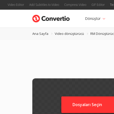
Video Editor
Add Subtitles to Video
Compress Video
GIF Editor
Te
Dönüştür
Ana Sayfa
Video dönüştürücü
RM Dönüştürüc
Dosyaları Seçin