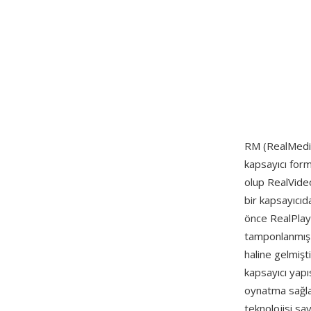
RM (RealMedia
kapsayıcı form
olup RealVideo
bir kapsayıcı
önce RealPlay
tamponlanmış 
haline gelmişti
kapsayıcı yapı
oynatma sağlar
teknolojisi say