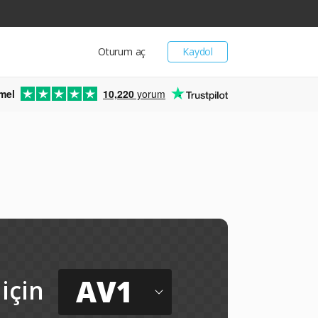
Oturum aç
Kaydol
mel
10,220
yorum
AV1
için