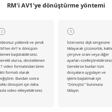
RM'i AV1'ye dönüştürme yöntemi
2
3
ideonuz yüklendi ve şimdi
İsterseniz dişli simgesine
M'ten AV1'e dönüşüm
tıklayarak çözünürlük, kalit
şlemini başlatabilirsiniz.
çerçeve oranı veya diğer
erekli olursa, desteklenen
ayarları özelleştirebilirsiniz
7 video formatından birini
Gerekirse bunları tüm
ıktı formatı olarak
dosyalara uygulayın ve
eğiştirin. Bundan sonra
işlemi başlatmak için
oklu dönüşüm için daha
"Dönüştür" butonuna
azla video ekleyebilirsiniz.
tıklayın.