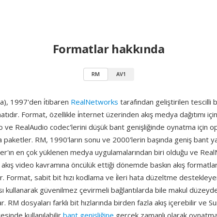
Formatlar hakkında
RM
AV1
), 1997'den i̇tibaren
RealNetworks
tarafından geliştirilen tescilli
atıdır. Format, özellikle i̇nternet üzerinden akış medya dağıtımı içi
 ve RealAudio codec'lerini düşük bant genişliğinde oynatma için o
da paketler. RM, 1990'ların sonu ve 2000'lerin başında geniş bant 
er'ın en çok yüklenen medya uygulamalarından biri olduğu ve Rea
akış video kavramına öncülük ettiği dönemde baskın akış formatlar
r. Format, sabit bit hızı kodlama ve i̇leri hata düzeltme destekleyen 
sı kullanarak güvenilmez çevirmeli bağlantılarda bile makul düzeyde
. RM dosyaları farklı bit hızlarında birden fazla akış içerebilir ve 
esinde kullanılabilir
bant genişliğine
gerçek zamanlı olarak oynatma 