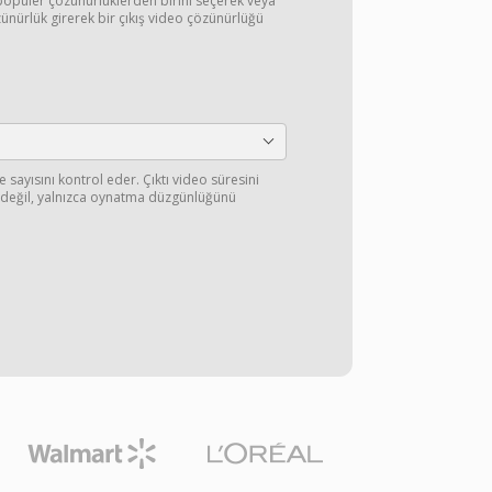
opüler çözünürlüklerden birini seçerek veya
ünürlük girerek bir çıkış video çözünürlüğü
sayısını kontrol eder. Çıktı video süresini
 değil, yalnızca oynatma düzgünlüğünü