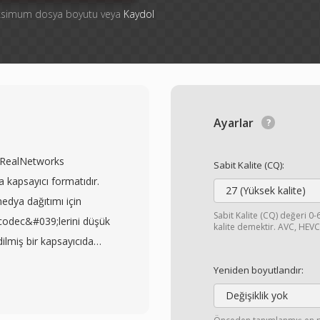
aksimum dosya boyutu veya
Kaydol
Ayarlar
 RealNetworks
Sabit Kalite (CQ):
ya kapsayıcı formatıdır.
27 (Yüksek kalite)
medya dağıtımı için
Sabit Kalite (CQ) değeri 0-
codec&#039;lerini düşük
kalite demektir. AVC, HEV
ilmiş bir kapsayıcıda
000&#039;lerin başında
Yeniden boyutlandır:
er&#039;ın en çok
Değişiklik yok
duğu ve