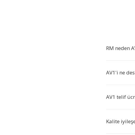
RM neden A
AV1'i ne des
AV1 telif üc
Kalite iyile