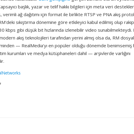
Kapsayıcı başlık, yazar ve telif hakkı bilgileri için meta veri destekle
verimli ağ dağıtımı için format ile birlikte RTSP ve PNA akış protok
. RM'deki sıkıştırma dönemine göre etkileyici kabul edilmiş olup rakip
30 kbps gibi düşük bit hızlarında izlenebilir video sunabilmekteydi
odern akış teknolojileri tarafından yerini almış olsa da, RM dosyal
neminden — RealMedia'yı en popüler olduğu dönemde benimsemiş 
ğitim kurumları ve medya kütüphaneleri dahil — arşivlerde varlığını
r.
alNetworks
7