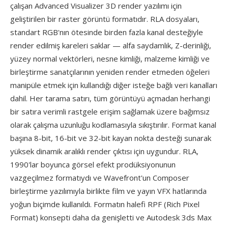
çalışan Advanced Visualizer 3D render yazılımı için
geliştirilen bir raster görüntü formatıdır. RLA dosyaları,
standart RGB'nın ötesinde birden fazla kanal desteğiyle
render edilmiş kareleri saklar — alfa saydamlık, Z-derinliği,
yüzey normal vektörleri, nesne kimliği, malzeme kimliği ve
birleştirme sanatçılarının yeniden render etmeden öğeleri
manipüle etmek için kullandığı diğer isteğe bağlı veri kanalları
dahil. Her tarama satırı, tüm görüntüyü açmadan herhangi
bir satıra verimli rastgele erişim sağlamak üzere bağımsız
olarak çalışma uzunluğu kodlamasıyla sıkıştırılır. Format kanal
başına 8-bit, 16-bit ve 32-bit kayan nokta desteği sunarak
yüksek dinamik aralıklı render çıktısı için uygundur. RLA,
1990'lar boyunca görsel efekt prodüksiyonunun
vazgeçilmez formatıydı ve Wavefront'un Composer
birleştirme yazılımıyla birlikte film ve yayın VFX hatlarında
yoğun biçimde kullanıldı. Formatın halefi RPF (Rich Pixel
Format) konsepti daha da genişletti ve Autodesk 3ds Max