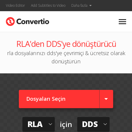
Video Editor
Add Subtitles to Video
Daha fazla
RLA'den DDS'ye dönüştürücü
rla dosyalarınızı dds'ye çevrimiçi & ücretsiz olarak
dönüştürün
Dosyaları Seçin
RLA
DDS
için