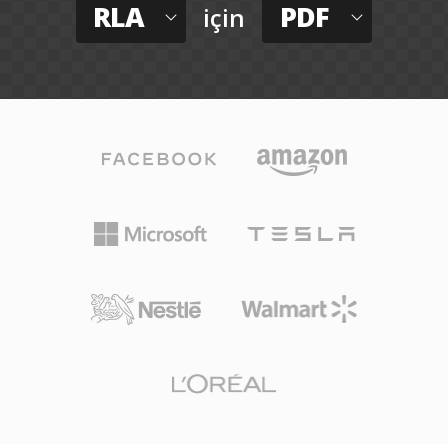
RLA
PDF
için