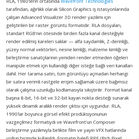
RLA, 1980'lerin ortasında
Wavefront Technologies
tarafından, ağırlıklı olarak Silicon Graphics iş istasyonlarında
çalışan Advanced Visualizer 3D render yazılımı için
geliştirilen bir raster görüntü formatıdır. RLA dosyaları,
standart RGB'nın ötesinde birden fazla kanal desteğiyle
render edilmiş kareleri saklar — alfa saydamlık, Z-derinliği,
yüzey normal vektörleri, nesne kimliği, malzeme kimliği ve
birleştirme sanatçılarının yeniden render etmeden öğeleri
manipüle etmek için kullandığı diğer isteğe bağlı veri kanalları
dahil. Her tarama satırı, tüm görüntüyü açmadan herhangi
bir satıra verimli rastgele erişim sağlamak üzere bağımsız
olarak çalışma uzunluğu kodlamasıyla sıkıştırılır. Format kanal
başına 8-bit, 16-bit ve 32-bit kayan nokta desteği sunarak
yüksek dinamik aralıklı render çıktısı için uygundur. RLA,
1990'lar boyunca görsel efekt prodüksiyonunun
vazgeçilmez formatıydı ve Wavefront'un Composer
birleştirme yazılımıyla birlikte film ve yayın VFX hatlarında
yoğun biçimde kullanıldı. Formatın halefi RPF (Rich Pixel