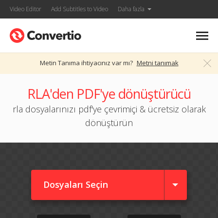
Video Editor
Add Subtitles to Video
Daha fazla
Metin Tanıma ihtiyacınız var mı?
Metni tanımak
RLA'den PDF'ye dönüştürücü
rla dosyalarınızı pdf'ye çevrimiçi & ücretsiz olarak
dönüştürün
Dosyaları Seçin