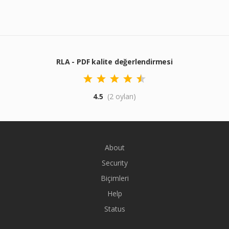
RLA - PDF kalite değerlendirmesi
4.5
(2 oyları)
About
Security
Biçimleri
Help
Status