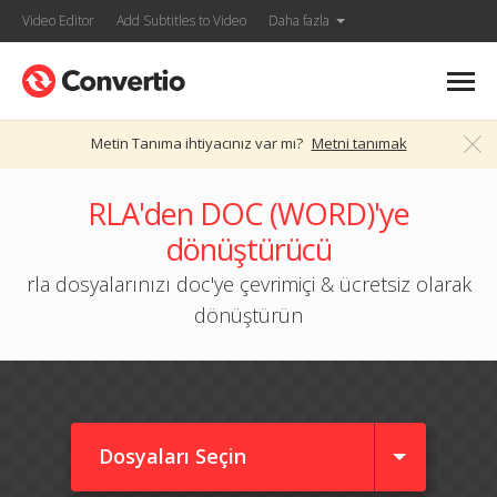
Video Editor
Add Subtitles to Video
Daha fazla
Metin Tanıma ihtiyacınız var mı?
Metni tanımak
RLA'den DOC (WORD)'ye
dönüştürücü
rla dosyalarınızı doc'ye çevrimiçi & ücretsiz olarak
dönüştürün
Dosyaları Seçin