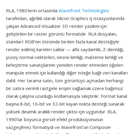
RLA, 1980'lerin ortasında
Wavefront Technologies
tarafından, ağırlıklı olarak Silicon Graphics iş istasyonlarında
çalışan Advanced Visualizer 3D render yazılımı için
geliştirilen bir raster görüntü formatıdır. RLA dosyaları,
standart RGB'nın ötesinde birden fazla kanal desteğiyle
render edilmiş kareleri saklar — alfa saydamlık, Z-derinliği,
yüzey normal vektörleri, nesne kimliği, malzeme kimliği ve
birleştirme sanatçılarının yeniden render etmeden öğeleri
manipüle etmek için kullandığı diğer isteğe bağlı veri kanalları
dahil. Her tarama satırı, tüm görüntüyü açmadan herhangi
bir satıra verimli rastgele erişim sağlamak üzere bağımsız
olarak çalışma uzunluğu kodlamasıyla sıkıştırılır. Format kanal
başına 8-bit, 16-bit ve 32-bit kayan nokta desteği sunarak
yüksek dinamik aralıklı render çıktısı için uygundur. RLA,
1990'lar boyunca görsel efekt prodüksiyonunun
vazgeçilmez formatıydı ve Wavefront'un Composer