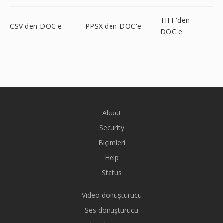
TIFF'den
CSV'den DOC'e
PPSX'den DOC'e
DOC'e
About
Security
Biçimleri
Help
Status
Video dönüştürücü
Ses dönüştürücü