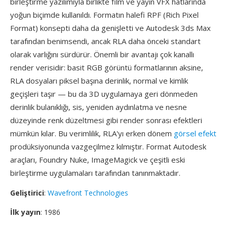
birleştirme yazılımıyla birlikte film ve yayın VFX hatlarında
yoğun biçimde kullanıldı. Formatın halefi RPF (Rich Pixel
Format) konsepti daha da genişletti ve Autodesk 3ds Max
tarafından benimsendi, ancak RLA daha önceki standart
olarak varlığını sürdürür. Önemli bir avantajı çok kanallı
render verisidir: basit RGB görüntü formatlarının aksine,
RLA dosyaları piksel başına derinlik, normal ve kimlik
geçişleri taşır — bu da 3D uygulamaya geri dönmeden
derinlik bulanıklığı, sis, yeniden aydınlatma ve nesne
düzeyinde renk düzeltmesi gibi render sonrası efektleri
mümkün kılar. Bu verimlilik, RLA'yı erken dönem
görsel efekt
prodüksiyonunda vazgeçilmez kılmıştır. Format Autodesk
araçları, Foundry Nuke, ImageMagick ve çeşitli eski
birleştirme uygulamaları tarafından tanınmaktadır.
Geliştirici
:
Wavefront Technologies
İlk yayın
: 1986