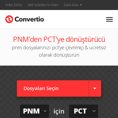
Video Editor
Add Subtitles to Video
Daha fazla
PNM'den PCT'ye dönüştürücü
pnm dosyalarınızı pct'ye çevrimiçi & ücretsiz
olarak dönüştürün
Dosyaları Seçin
PNM
PCT
için