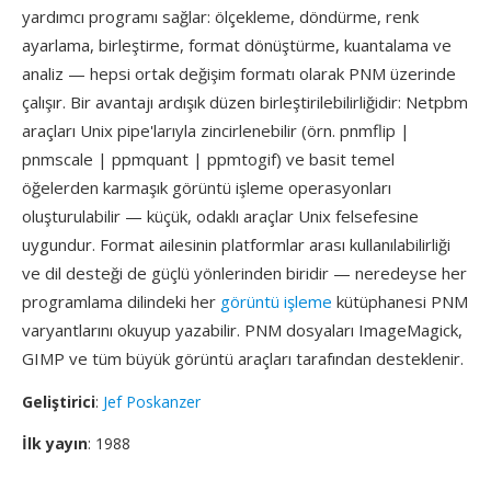
yardımcı programı sağlar: ölçekleme, döndürme, renk
ayarlama, birleştirme, format dönüştürme, kuantalama ve
analiz — hepsi ortak değişim formatı olarak PNM üzerinde
çalışır. Bir avantajı ardışık düzen birleştirilebilirliğidir: Netpbm
araçları Unix pipe'larıyla zincirlenebilir (örn. pnmflip |
pnmscale | ppmquant | ppmtogif) ve basit temel
öğelerden karmaşık görüntü işleme operasyonları
oluşturulabilir — küçük, odaklı araçlar Unix felsefesine
uygundur. Format ailesinin platformlar arası kullanılabilirliği
ve dil desteği de güçlü yönlerinden biridir — neredeyse her
programlama dilindeki her
görüntü işleme
kütüphanesi PNM
varyantlarını okuyup yazabilir. PNM dosyaları ImageMagick,
GIMP ve tüm büyük görüntü araçları tarafından desteklenir.
Geliştirici
:
Jef Poskanzer
İlk yayın
: 1988