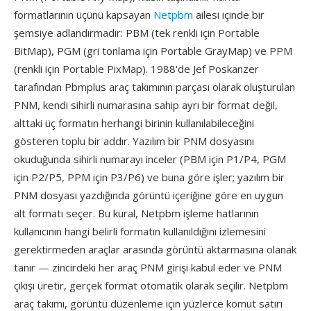
formatlarının üçünü kapsayan
Netpbm
ailesi içinde bir
şemsiye adlandırmadır: PBM (tek renkli için Portable
BitMap), PGM (gri tonlama için Portable GrayMap) ve PPM
(renkli için Portable PixMap). 1988'de Jef Poskanzer
tarafından Pbmplus araç takımının parçası olarak oluşturulan
PNM, kendi sihirli numarasına sahip ayrı bir format değil,
alttaki üç formatın herhangi birinin kullanılabileceğini
gösteren toplu bir addır. Yazılım bir PNM dosyasını
okuduğunda sihirli numarayı inceler (PBM için P1/P4, PGM
için P2/P5, PPM için P3/P6) ve buna göre işler; yazılım bir
PNM dosyası yazdığında görüntü içeriğine göre en uygun
alt formatı seçer. Bu kural, Netpbm işleme hatlarının
kullanıcının hangi belirli formatın kullanıldığını izlemesini
gerektirmeden araçlar arasında görüntü aktarmasına olanak
tanır — zincirdeki her araç PNM girişi kabul eder ve PNM
çıkışı üretir, gerçek format otomatik olarak seçilir. Netpbm
araç takımı, görüntü düzenleme için yüzlerce komut satırı