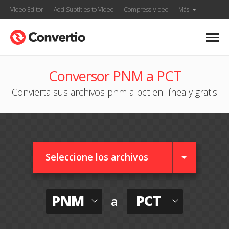
Video Editor
Add Subtitles to Video
Compress Video
Más
Conversor PNM a PCT
Convierta sus archivos pnm a pct en línea y gratis
Seleccione los archivos
PNM
PCT
a