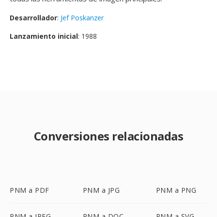
Desarrollador
:
Jef Poskanzer
Lanzamiento inicial
: 1988
Conversiones relacionadas
PNM a PDF
PNM a JPG
PNM a PNG
PNM a JPEG
PNM a DOC
PNM a SVG