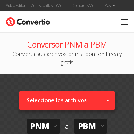
Video Editor
Add Subtitles to Video
Compress Video
Más
Conversor PNM a PBM
Convierta sus archivos pnm a pbm en línea y
gratis
Seleccione los archivos
PNM
PBM
a