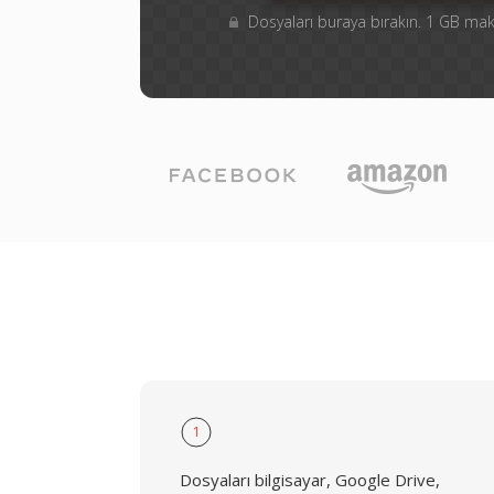
Dosyaları buraya bırakın. 1 GB m
1
Dosyaları bilgisayar, Google Drive,