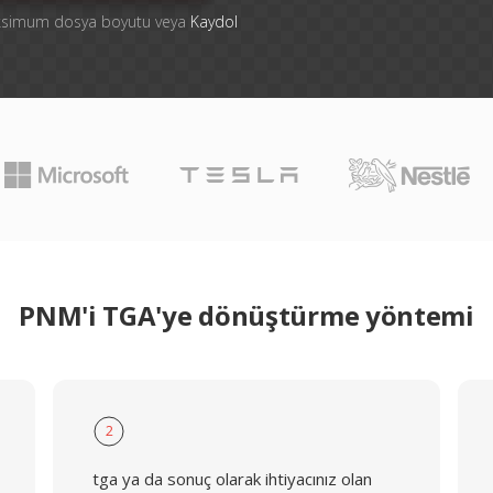
aksimum dosya boyutu veya
Kaydol
PNM'i TGA'ye dönüştürme yöntemi
2
tga ya da sonuç olarak ihtiyacınız olan