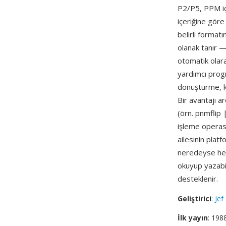
P2/P5, PPM iç
içeriğine göre
belirli format
olanak tanır —
otomatik olara
yardımcı prog
dönüştürme, k
Bir avantajı ar
(örn. pnmflip
işleme operasy
ailesinin platf
neredeyse her
okuyup yazabi
desteklenir.
Geliştirici
:
Jef
İlk yayın
: 198