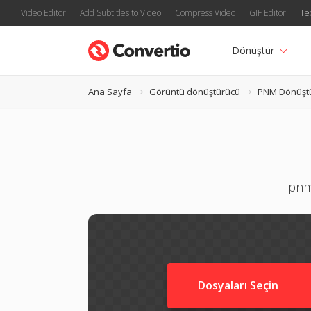
Video Editor
Add Subtitles to Video
Compress Video
GIF Editor
Te
Dönüştür
Ana Sayfa
Görüntü dönüştürücü
PNM Dönüşt
pnm 
Dosyaları Seçin