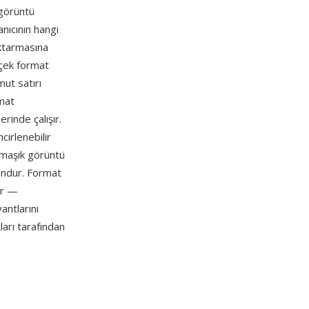
 görüntü
nıcının hangi
aktarmasına
rçek format
ut satırı
rmat
inde çalışır.
ncirlenebilir
rmaşık görüntü
gundur. Format
dir —
ntlarını
arı tarafından