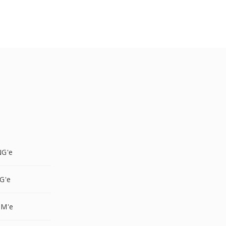
NG'e
G'e
PM'e