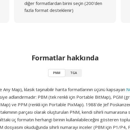
diğer formatlardan birini seçin (200'den
fazla format desteklenir)
Formatlar hakkında
PNM
TGA
Any Map), klasik taşınabilir harita formatlarının üçünü kapsayan
N
siye adlandırmadır: PBM (tek renkli için Portable BitMap), PGM (gri
Map) ve PPM (renkli için Portable PixMap). 1988'de Jef Poskanzer
akımının parçası olarak oluşturulan PNM, kendi sihirli numarasına s
lttaki üç formatın herhangi birinin kullanılabileceğini gösteren toplu
M dosyasını okuduğunda sihirli numarayı inceler (PBM için P1/P4, 