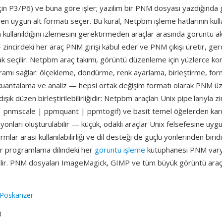
in P3/P6) ve buna göre işler; yazılım bir PNM dosyası yazdığında
 en uygun alt formatı seçer. Bu kural, Netpbm işleme hatlarının kulla
ın kullanıldığını izlemesini gerektirmeden araçlar arasında görüntü 
 zincirdeki her araç PNM girişi kabul eder ve PNM çıkışı üretir, ge
k seçilir. Netpbm araç takımı, görüntü düzenleme için yüzlerce kom
ramı sağlar: ölçekleme, döndürme, renk ayarlama, birleştirme, fo
uantalama ve analiz — hepsi ortak değişim formatı olarak PNM üzer
dışık düzen birleştirilebilirliğidir: Netpbm araçları Unix pipe'larıyla zi
 | pnmscale | ppmquant | ppmtogif) ve basit temel öğelerden ka
onları oluşturulabilir — küçük, odaklı araçlar Unix felsefesine uy
ormlar arası kullanılabilirliği ve dil desteği de güçlü yönlerinden biri
 programlama dilindeki her
görüntü işleme
kütüphanesi PNM varya
lir. PNM dosyaları ImageMagick, GIMP ve tüm büyük görüntü araçl
 Poskanzer
8