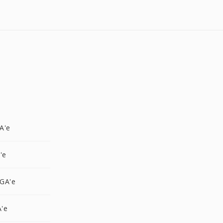
A'e
'e
GA'e
A'e