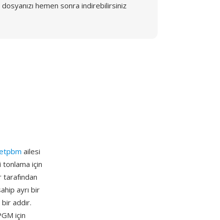
dosyanızı hemen sonra indirebilirsiniz
etpbm
ailesi
 tonlama için
 tarafından
ahip ayrı bir
 bir addır.
PGM için