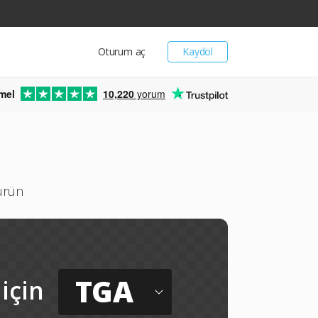
Oturum aç
Kaydol
mel
10,220
yorum
türün
TGA
için