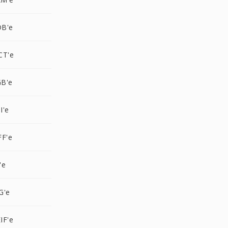
DB'e
CT'e
B'e
I'e
FF'e
'e
G'e
IF'e