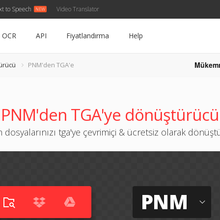
xt to Speech
Video Translator
OCR
API
Fiyatlandırma
Help
Mükem
ürücü
PNM'den TGA'e
PNM'den TGA'ye dönüştürücü
dosyalarınızı tga'ye çevrimiçi & ücretsiz olarak dönüş
PNM