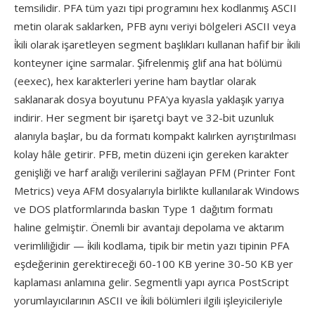
temsilidir. PFA tüm yazı tipi programını hex kodlanmış ASCII
metin olarak saklarken, PFB aynı veriyi bölgeleri ASCII veya
i̇kili olarak işaretleyen segment başlıkları kullanan hafif bir i̇kili
konteyner içine sarmalar. Şifrelenmiş glif ana hat bölümü
(eexec), hex karakterleri yerine ham baytlar olarak
saklanarak dosya boyutunu PFA'ya kıyasla yaklaşık yarıya
indirir. Her segment bir işaretçi bayt ve 32-bit uzunluk
alanıyla başlar, bu da formatı kompakt kalırken ayrıştırılması
kolay hâle getirir. PFB, metin düzeni için gereken karakter
genişliği ve harf aralığı verilerini sağlayan PFM (Printer Font
Metrics) veya AFM dosyalarıyla birlikte kullanılarak Windows
ve DOS platformlarında baskın Type 1 dağıtım formatı
haline gelmiştir. Önemli bir avantajı depolama ve aktarım
verimliliğidir — i̇kili kodlama, tipik bir metin yazı tipinin PFA
eşdeğerinin gerektireceği 60-100 KB yerine 30-50 KB yer
kaplaması anlamına gelir. Segmentli yapı ayrıca PostScript
yorumlayıcılarının ASCII ve i̇kili bölümleri ilgili işleyicileriyle