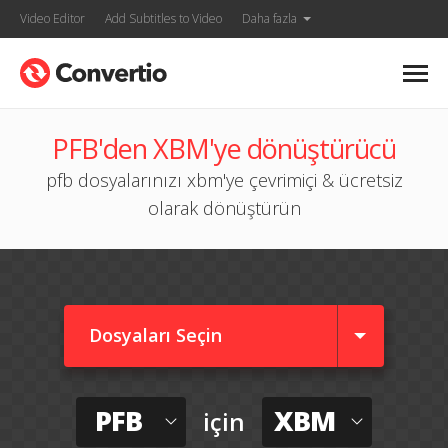
Video Editor
Add Subtitles to Video
Daha fazla
PFB'den XBM'ye dönüştürücü
pfb dosyalarınızı xbm'ye çevrimiçi & ücretsiz
olarak dönüştürün
Dosyaları Seçin
PFB
XBM
için