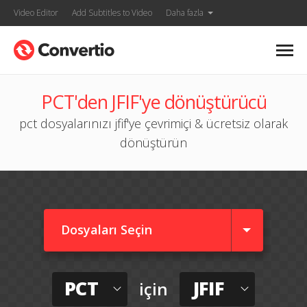
Video Editor
Add Subtitles to Video
Daha fazla
PCT'den JFIF'ye dönüştürücü
pct dosyalarınızı jfif'ye çevrimiçi & ücretsiz olarak
dönüştürün
Dosyaları Seçin
PCT
JFIF
için