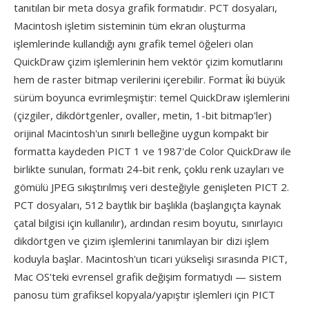
tanıtılan bir meta dosya grafik formatıdır. PCT dosyaları,
Macintosh işletim sisteminin tüm ekran oluşturma
işlemlerinde kullandığı aynı grafik temel öğeleri olan
QuickDraw çizim işlemlerinin hem vektör çizim komutlarını
hem de raster bitmap verilerini içerebilir. Format i̇ki büyük
sürüm boyunca evrimleşmiştir: temel QuickDraw işlemlerini
(çizgiler, dikdörtgenler, ovaller, metin, 1-bit bitmap'ler)
orijinal Macintosh'un sınırlı belleğine uygun kompakt bir
formatta kaydeden PICT 1 ve 1987'de Color QuickDraw ile
birlikte sunulan, formatı 24-bit renk, çoklu renk uzayları ve
gömülü JPEG sıkıştırılmış veri desteğiyle genişleten PICT 2.
PCT dosyaları, 512 baytlık bir başlıkla (başlangıçta kaynak
çatal bilgisi için kullanılır), ardından resim boyutu, sınırlayıcı
dikdörtgen ve çizim işlemlerini tanımlayan bir dizi işlem
koduyla başlar. Macintosh'un ticari yükselişi sırasında PICT,
Mac OS'teki evrensel grafik değişim formatıydı — sistem
panosu tüm grafiksel kopyala/yapıştır işlemleri için PICT