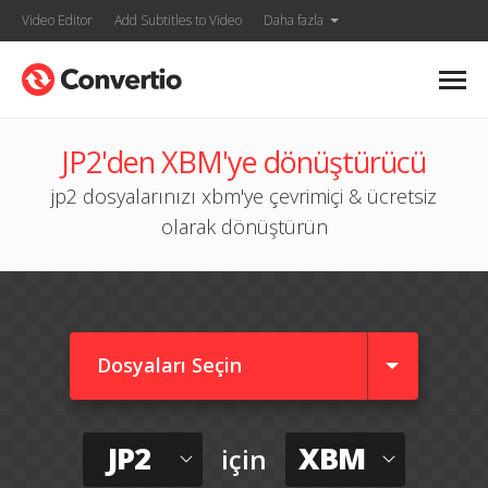
Video Editor
Add Subtitles to Video
Daha fazla
JP2'den XBM'ye dönüştürücü
jp2 dosyalarınızı xbm'ye çevrimiçi & ücretsiz
olarak dönüştürün
Dosyaları Seçin
JP2
XBM
için