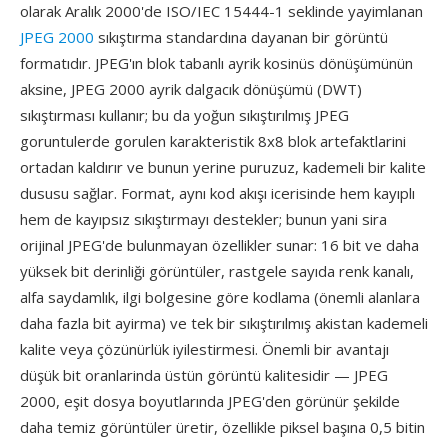
olarak Aralık 2000'de ISO/IEC 15444-1 seklinde yayimlanan
JPEG 2000
sıkıştırma standardına dayanan bir görüntü
formatıdır. JPEG'ın blok tabanlı ayrik kosinüs dönüşümünün
aksine, JPEG 2000 ayrik dalgacık dönüşümü (DWT)
sıkıştırması kullanır; bu da yoğun sıkıştırılmış JPEG
goruntulerde gorulen karakteristik 8x8 blok artefaktlarini
ortadan kaldırır ve bunun yerine puruzuz, kademeli bir kalite
dususu sağlar. Format, aynı kod akışı icerisinde hem kayıplı
hem de kayıpsız sıkıştırmayı destekler; bunun yani sira
orijinal JPEG'de bulunmayan özellikler sunar: 16 bit ve daha
yüksek bit derinliği görüntüler, rastgele sayıda renk kanalı,
alfa saydamlık, ilgi bolgesine göre kodlama (önemli alanlara
daha fazla bit ayirma) ve tek bir sıkıştırılmış akistan kademeli
kalite veya çözünürlük iyilestirmesi. Önemli bir avantajı
düşük bit oranlarinda üstün görüntü kalitesidir — JPEG
2000, eşit dosya boyutlarında JPEG'den görünür şekilde
daha temiz görüntüler üretir, özellikle piksel başına 0,5 bitin