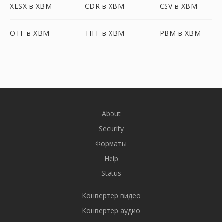
XLSX в XBM
CDR в XBM
CSV в XBM
OTF в XBM
TIFF в XBM
PBM в XBM
About
Security
Форматы
Help
Status
Конвертер видео
Конвертер аудио