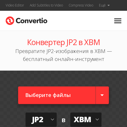
Video Editor
Add Subtitles to Video
Compress Video
Ещё
Конвертер JP2 в XBM
Превратите JP2-изображения в XBM —
бесплатный онлайн-инструмент
Выберите файлы
JP2
XBM
в