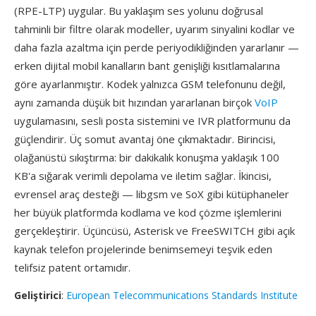
(RPE-LTP) uygular. Bu yaklaşım ses yolunu doğrusal
tahminli bir filtre olarak modeller, uyarım sinyalini kodlar ve
daha fazla azaltma için perde periyodikliğinden yararlanır —
erken dijital mobil kanalların bant genişliği kısıtlamalarına
göre ayarlanmıştır. Kodek yalnızca GSM telefonunu değil,
aynı zamanda düşük bit hızından yararlanan birçok
VoIP
uygulamasını, sesli posta sistemini ve IVR platformunu da
güçlendirir. Üç somut avantaj öne çıkmaktadır. Birincisi,
olağanüstü sıkıştırma: bir dakikalık konuşma yaklaşık 100
KB'a sığarak verimli depolama ve iletim sağlar. İkincisi,
evrensel araç desteği — libgsm ve SoX gibi kütüphaneler
her büyük platformda kodlama ve kod çözme işlemlerini
gerçekleştirir. Üçüncüsü, Asterisk ve FreeSWITCH gibi açık
kaynak telefon projelerinde benimsemeyi teşvik eden
telifsiz patent ortamıdır.
Geliştirici
:
European Telecommunications Standards Institute