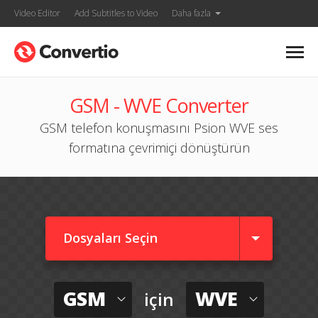
Video Editor
Add Subtitles to Video
Daha fazla
GSM - WVE Converter
GSM telefon konuşmasını Psion WVE ses
formatına çevrimiçi dönüştürün
Dosyaları Seçin
GSM
WVE
için