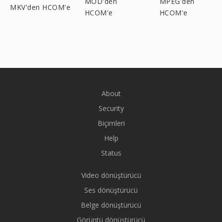
MOD'den
MPEG'den
MKV'den HCOM'e
HCOM'e
HCOM'e
About
Security
Biçimleri
Help
Status
Video dönüştürücü
Ses dönüştürücü
Belge dönüştürücü
Görüntü dönüştürücü