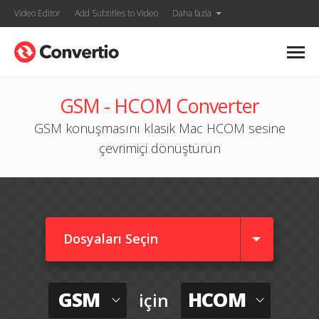
Video Editor
Add Subtitles to Video
Daha fazla
GSM - HCOM Converter
GSM konuşmasını klasik Mac HCOM sesine
çevrimiçi dönüştürün
Dosyaları Seçin
GSM
HCOM
için