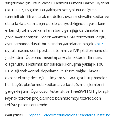
sıkıştırmak için Uzun Vadeli Tahminli Düzenli Darbe Uyarımı
(RPE-LTP) uygular. Bu yaklaşım ses yolunu doğrusal
tahminli bir filtre olarak modeller, uyarım sinyalini kodlar ve
daha fazla azaltma için perde periyodikliğinden yararlanır —
erken dijital mobil kanalların bant genişliği kısıtlamalarına
göre ayarlanmıştır. Kodek yalnızca GSM telefonunu değil,
aynı zamanda düşük bit hızından yararlanan birçok
VoIP
uygulamasını, sesli posta sistemini ve IVR platformunu da
güçlendirir. Üç somut avantaj öne çıkmaktadır. Birincisi,
olağanüstü sıkıştırma: bir dakikalık konuşma yaklaşık 100
KB'a sığarak verimli depolama ve iletim sağlar. İkincisi,
evrensel araç desteği — libgsm ve SoX gibi kütüphaneler
her büyük platformda kodlama ve kod çözme işlemlerini
gerçekleştirir. Üçüncüsü, Asterisk ve FreeSWITCH gibi açık
kaynak telefon projelerinde benimsemeyi teşvik eden
telifsiz patent ortamıdır.
Geliştirici
:
European Telecommunications Standards Institute