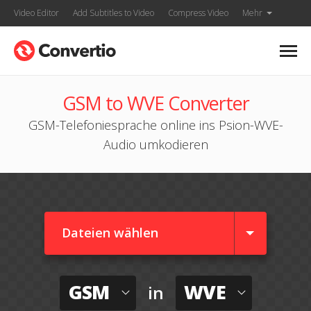
Video Editor
Add Subtitles to Video
Compress Video
Mehr
GSM to WVE Converter
GSM-Telefoniesprache online ins Psion-WVE-
Audio umkodieren
Dateien wählen
GSM
WVE
in