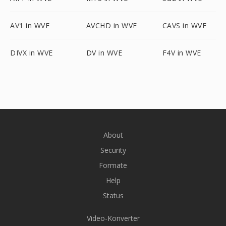
AV1 in WVE
AVCHD in WVE
CAVS in WVE
DIVX in WVE
DV in WVE
F4V in WVE
About
Security
Formate
Help
Status
Video-Konverter