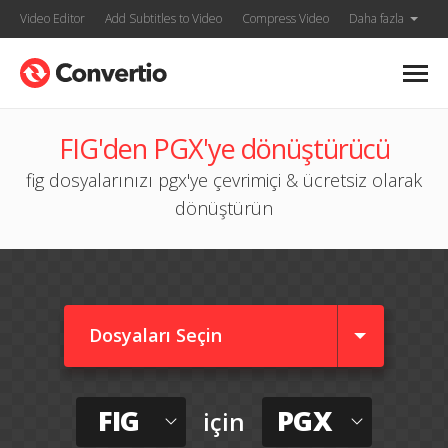
Video Editor
Add Subtitles to Video
Compress Video
Daha fazla
FIG'den PGX'ye dönüştürücü
fig dosyalarınızı pgx'ye çevrimiçi & ücretsiz olarak
dönüştürün
Dosyaları Seçin
FIG
PGX
için