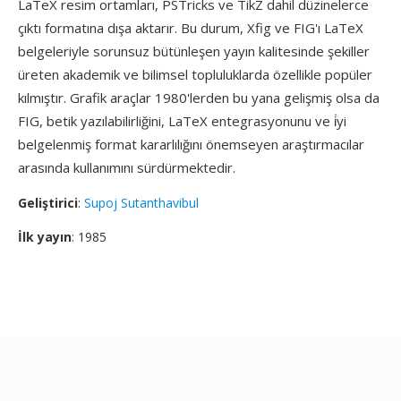
LaTeX resim ortamları, PSTricks ve TikZ dahil düzinelerce
çıktı formatına dışa aktarır. Bu durum, Xfig ve FIG'ı LaTeX
belgeleriyle sorunsuz bütünleşen yayın kalitesinde şekiller
üreten akademik ve bilimsel topluluklarda özellikle popüler
kılmıştır. Grafik araçlar 1980'lerden bu yana gelişmiş olsa da
FIG, betik yazılabilirliğini, LaTeX entegrasyonunu ve i̇yi
belgelenmiş format kararlılığını önemseyen araştırmacılar
arasında kullanımını sürdürmektedir.
Geliştirici
:
Supoj Sutanthavibul
İlk yayın
: 1985