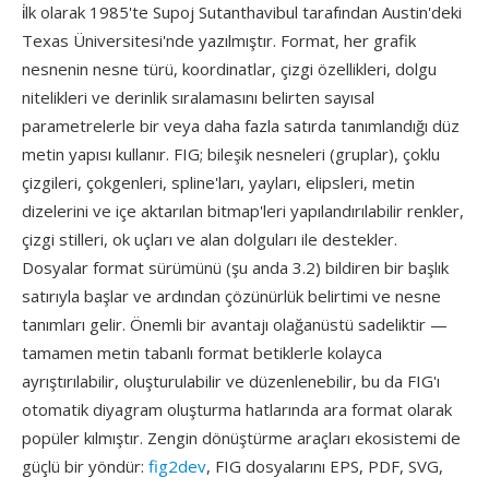
i̇lk olarak 1985'te Supoj Sutanthavibul tarafından Austin'deki
Texas Üniversitesi'nde yazılmıştır. Format, her grafik
nesnenin nesne türü, koordinatlar, çizgi özellikleri, dolgu
nitelikleri ve derinlik sıralamasını belirten sayısal
parametrelerle bir veya daha fazla satırda tanımlandığı düz
metin yapısı kullanır. FIG; bileşik nesneleri (gruplar), çoklu
çizgileri, çokgenleri, spline'ları, yayları, elipsleri, metin
dizelerini ve içe aktarılan bitmap'leri yapılandırılabilir renkler,
çizgi stilleri, ok uçları ve alan dolguları ile destekler.
Dosyalar format sürümünü (şu anda 3.2) bildiren bir başlık
satırıyla başlar ve ardından çözünürlük belirtimi ve nesne
tanımları gelir. Önemli bir avantajı olağanüstü sadeliktir —
tamamen metin tabanlı format betiklerle kolayca
ayrıştırılabilir, oluşturulabilir ve düzenlenebilir, bu da FIG'ı
otomatik diyagram oluşturma hatlarında ara format olarak
popüler kılmıştır. Zengin dönüştürme araçları ekosistemi de
güçlü bir yöndür:
fig2dev
, FIG dosyalarını EPS, PDF, SVG,