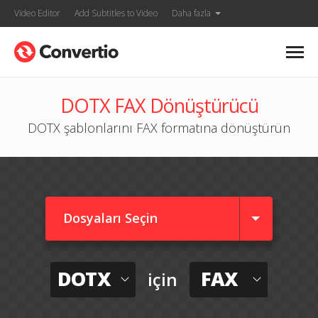
Video Editor
Add Subtitles to Video
Daha fazla
DOTX FAX Dönüştürücü
DOTX şablonlarını FAX formatına dönüştürün
Dosyaları Seçin
DOTX
FAX
için