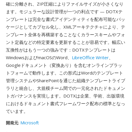
確に分離され、ZIP圧縮によりファイルサイズが小さくなり
ます。モジュラーな設計管理が一つの利点です — DOTXテ
ンプレートは完全な書式アイデンティティを配布可能なパッ
ケージとしてカプセル化し、XMLアーキテクチャにより、テ
ンプレート全体を再構築することなくカラースキームやフォ
ント定義などの特定要素を更新することが容易です。幅広い
互換性がはもう一つの強みです：DOTXテンプレートは
WindowsおよびmacOSのWord、
LibreOffice Writer
、
Googleドキュメント（変換あり）を含むオンラインプラッ
トフォームで動作します。この形式はWordのテンプレート
管理システムやSharePointを通じた組織テンプレートライブ
ラリと統合し、大規模チーム間での一元化されたドキュメン
トガバナンスを実現します。DOTXは企業、学術、出版環境
におけるドキュメント書式フレームワーク配布の標準となっ
ています。
開発元
:
Microsoft