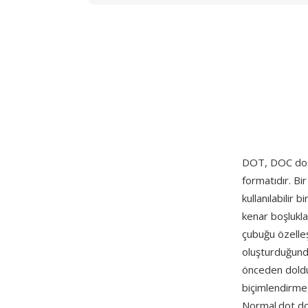
DOT, DOC dosy
formatıdır. Bi
kullanılabilir 
kenar boşlukla
çubuğu özelleş
oluşturduğunda
önceden doldu
biçimlendirme,
Normal.dot dos