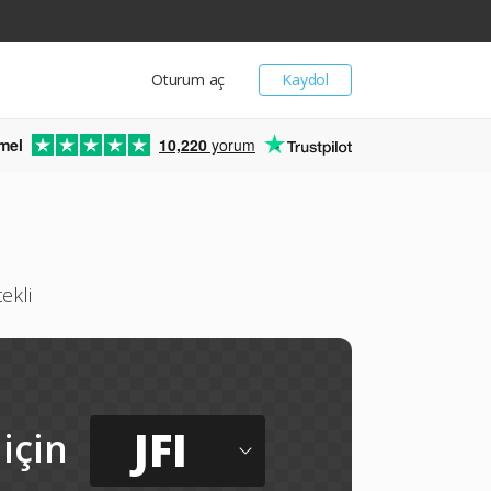
Oturum aç
Kaydol
mel
10,220
yorum
ekli
JFI
için