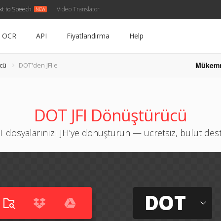
xt to Speech
Video Translator
OCR
API
Fiyatlandırma
Help
Mükem
cü
DOT'den JFI'e
DOT JFI Dönüştürücü
 dosyalarınızı JFI'ye dönüştürün — ücretsiz, bulut dest
DOT