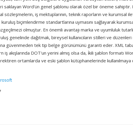
eri saklayan Word'ün genel şablonu olarak özel bir öneme sahiptir
sal sözleşmelerin, iş mektuplarının, teknik raporların ve kurumsal ile
e kuruluş biçimlendirme standartlarına uymasını sağlayarak kurums
zgeçilmezi olmuştur. En önemli avantajı marka ve uyumluluk tutarl
ruluş genelinde dağıtmak, bireysel kullanıcıların stilleri ve düzenler
ına güvenmeden tek tip belge görünümünü garanti eder. XML tab
 iş akışlarında DOT'un yerini almış olsa da, i̇kili şablon formatı 
rektiren ortamlarda ve eski şablon kütüphanelerinde kullanılmay
rosoft
7