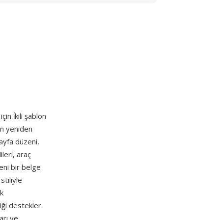
için i̇kili şablon
in yeniden
sayfa düzeni,
leri, araç
eni bir belge
tiliyle
k
ği destekler.
arı ve