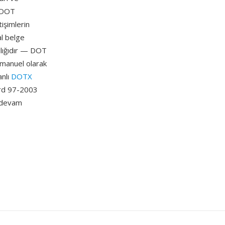
. DOT
tişimlerin
al belge
ılığıdır — DOT
i manuel olarak
anlı
DOTX
Word 97-2003
a devam