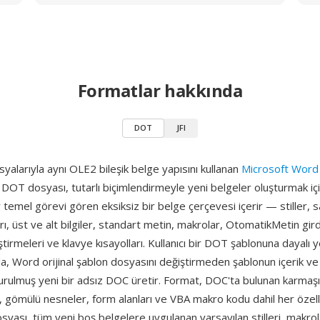
Formatlar hakkında
DOT
JFI
alarıyla aynı OLE2 bileşik belge yapısını kullanan
Microsoft Word
r DOT dosyası, tutarlı biçimlendirmeyle yeni belgeler oluşturmak iç
bir temel görevi gören eksiksiz bir belge çerçevesi içerir — stiller, 
rı, üst ve alt bilgiler, standart metin, makrolar, OtomatikMetin girdi
tirmeleri ve klavye kısayolları. Kullanıcı bir DOT şablonuna dayalı y
, Word orijinal şablon dosyasını değiştirmeden şablonun içerik ve s
rulmuş yeni bir adsız DOC üretir. Format, DOC'ta bulunan karmaşı
 gömülü nesneler, form alanları ve VBA makro kodu dahil her özelli
yası, tüm yeni boş belgelere uygulanan varsayılan stilleri, makrol