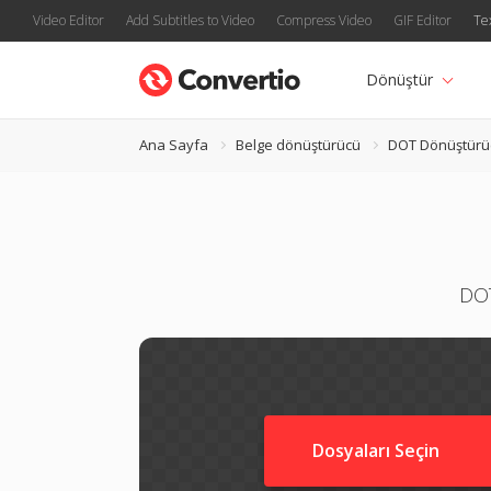
Video Editor
Add Subtitles to Video
Compress Video
GIF Editor
Te
Dönüştür
Ana Sayfa
Belge dönüştürücü
DOT Dönüştürü
DOT
Dosyaları Seçin