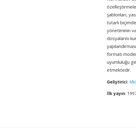
özelleştirmel
şablonları, ya
tutarlı biçimd
yönetiminin va
dosyalarını ku
yapılandırmas
formatı modern
uyumluluğu ge
etmektedir.
Geliştirici
:
Mic
İlk yayın
: 199