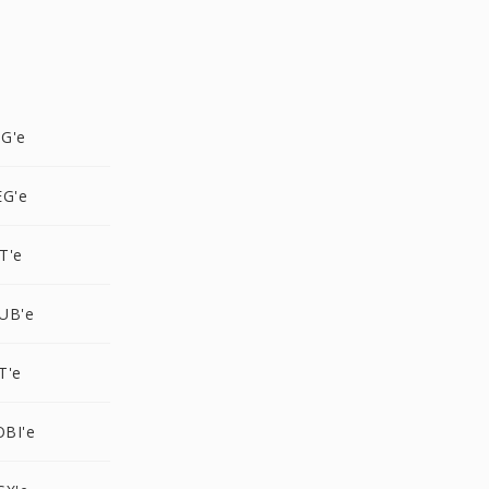
G'e
EG'e
T'e
UB'e
T'e
BI'e