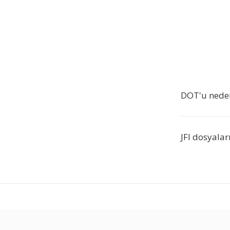
DOT'u neden
JFI dosyala