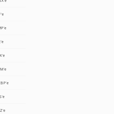
SX'e
F'e
MP'e
'e
X'e
BM'e
EBP'e
S'e
Z'e