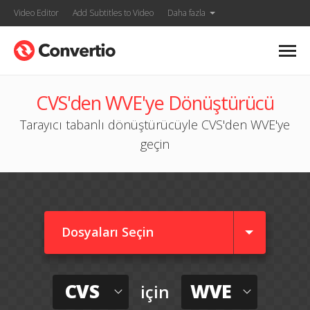
Video Editor
Add Subtitles to Video
Daha fazla
CVS'den WVE'ye Dönüştürücü
Tarayıcı tabanlı dönüştürücüyle CVS'den WVE'ye
geçin
Dosyaları Seçin
CVS
WVE
için