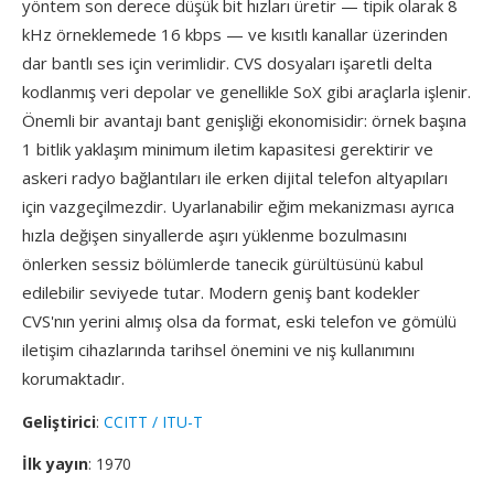
yöntem son derece düşük bit hızları üretir — tipik olarak 8
kHz örneklemede 16 kbps — ve kısıtlı kanallar üzerinden
dar bantlı ses için verimlidir. CVS dosyaları işaretli delta
kodlanmış veri depolar ve genellikle SoX gibi araçlarla işlenir.
Önemli bir avantajı bant genişliği ekonomisidir: örnek başına
1 bitlik yaklaşım minimum iletim kapasitesi gerektirir ve
askeri radyo bağlantıları ile erken dijital telefon altyapıları
için vazgeçilmezdir. Uyarlanabilir eğim mekanizması ayrıca
hızla değişen sinyallerde aşırı yüklenme bozulmasını
önlerken sessiz bölümlerde tanecik gürültüsünü kabul
edilebilir seviyede tutar. Modern geniş bant kodekler
CVS'nın yerini almış olsa da format, eski telefon ve gömülü
iletişim cihazlarında tarihsel önemini ve niş kullanımını
korumaktadır.
Geliştirici
:
CCITT / ITU-T
İlk yayın
: 1970