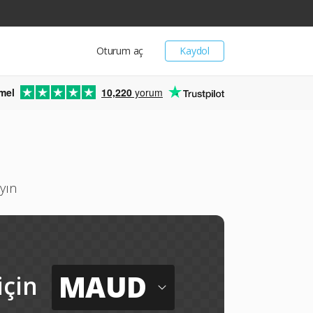
Oturum aç
Kaydol
mel
10,220
yorum
yın
MAUD
için