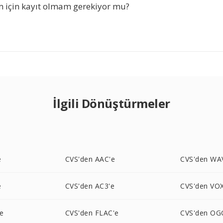
için kayıt olmam gerekiyor mu?
İlgili Dönüştürmeler
e
CVS'den AAC'e
CVS'den WA
e
CVS'den AC3'e
CVS'den VOX
e
CVS'den FLAC'e
CVS'den OG