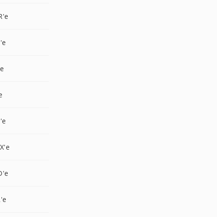
R'e
'e
'e
e
'e
X'e
D'e
'e