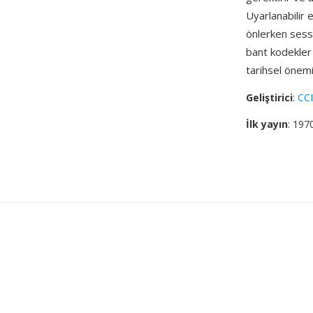
Uyarlanabilir 
önlerken sess
bant kodekler 
tarihsel önemi
Geliştirici
:
CCI
İlk yayın
: 197