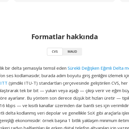
Formatlar hakkında
CVS
MAUD
tlik bir delta şemasıyla temsil eden
Sürekli Değişken Eğimli Delta 
efon ses kodlamasıdır; burada adım boyutu giriş genliğini izlemek için
CITT
(şimdiki ITU-T) standartları çerçevesinde geliştirilen CVS, her 
ılaştırarak tek bir bit — yukarı veya aşağı — çıkışı verir ve eğim bü
öre ayarlanır. Bu yöntem son derece düşük bit hızları üretir — tipi
 kbps — ve kısıtlı kanallar üzerinden dar bantlı ses için verimlidir
tli delta kodlanmış veri depolar ve genellikle SoX gibi araçlarla işle
genişliği ekonomisidir: örnek başına 1 bitlik yaklaşım minimum ileti
skeri radyo bağlantıları ile erken dijital telefon altyapıları için vazg