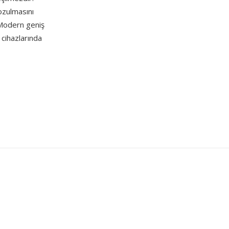
ozulmasını
 Modern geniş
 cihazlarında