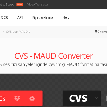
xt to Speech
Video Translator
OCR
API
Fiyatlandırma
Help
Mükem
CVS'den MAUD'e
CVS - MAUD Converter
S sesinizi saniyeler içinde çevrimiçi MAUD formatına taşı
CVS