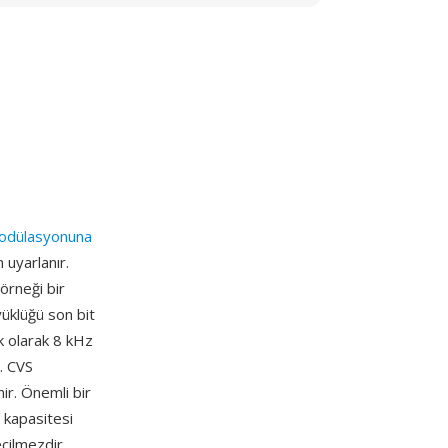
modülasyonuna
 uyarlanır.
örneği bir
yüklüğü son bit
k olarak 8 kHz
. CVS
nir. Önemli bir
m kapasitesi
eçilmezdir.