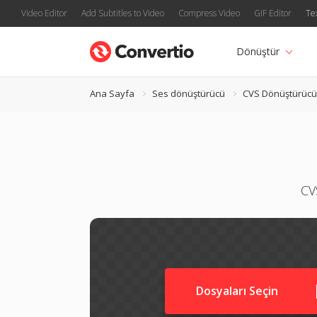
Video Editor
Add Subtitles to Video
Compress Video
GIF Editor
Te
Dönüştür
Ana Sayfa
Ses dönüştürücü
CVS Dönüştürücü
CV
Dosyaları Seçin