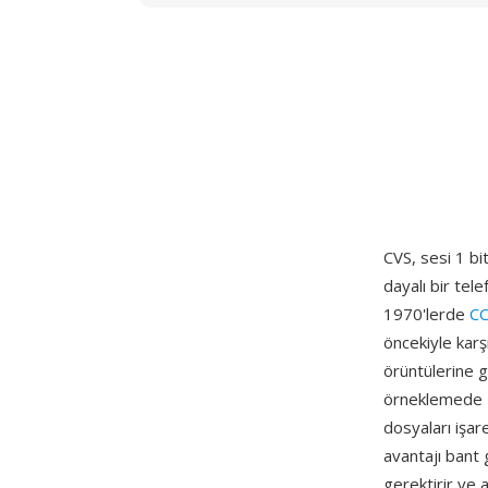
CVS, sesi 1 bi
dayalı bir tel
1970'lerde
C
öncekiyle karş
örüntülerine g
örneklemede 16
dosyaları işare
avantajı bant 
gerektirir ve a