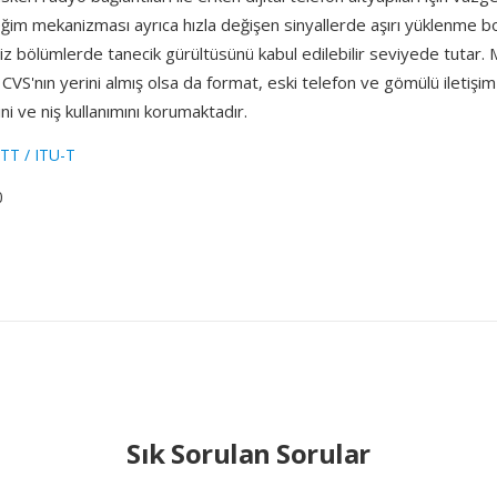
eğim mekanizması ayrıca hızla değişen sinyallerde aşırı yüklenme b
iz bölümlerde tanecik gürültüsünü kabul edilebilir seviyede tutar.
CVS'nın yerini almış olsa da format, eski telefon ve gömülü iletişim
ni ve niş kullanımını korumaktadır.
TT / ITU-T
0
Sık Sorulan Sorular