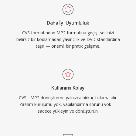
yayın sinyalleri için hayati olan iletim hataları
altında zarif bozulma, gerçek zamanlı yayın
Daha İyi Uyumluluk
zincirlerine uygun minimum kodlama gecikmesi
CVS formatından MP2 formatına geçiş, sesinizi
ve Avrupa ile Asya yayın çerçevelerinde köklü
belirsiz bir kodlamadan yayıncılık ve DVD standardına
düzenleyici kabul.
taşır — önemli bir pratik gelişme.
Kullanımı Kolay
CVS - MP2 dönüştürme yalnızca birkaç tıklama alır.
Yazılım kurulumu yok, yapılandırma sorunu yok —
sadece yükleyin ve dönüştürün.