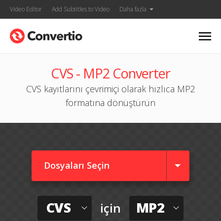
Video Editor
Add Subtitles to Video
Daha fazla
CVS - MP2 Converter
CVS kayıtlarını çevrimiçi olarak hızlıca MP2
formatına dönüştürün
Dosyaları Seçin
CVS
MP2
için