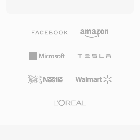
mekanizması ayrıca hızla değişen sinyallerde
aracılığıyla 32 alt banda ayırır, maskeleme
aşırı yüklenme bozulmasını önlerken sessiz
eşiklerini belirlemek için psikoakustik model
bölümlerde tanecik gürültüsünü kabul edilebilir
uygular, ardından her alt bandı buna göre
seviyede tutar. Modern geniş bant kodekler
niceler ve Huffman kodlar. Tipik yayın
CVS&#039;nın yerini almış olsa da format, eski
dağıtımları stereo için 192-384 kbps kullanarak
telefon ve gömülü iletişim cihazlarında tarihsel
Layer III&#039;e kıyasla daha düşük kodlayıcı
önemini ve niş kullanımını korumaktadır.
karmaşıklığı ve daha i̇yi hata dayanıklılığıyla
şeffaf kalite sunar. Bu özellikler, DVB
televizyonu, DAB dijital radyo ve HDV kamera
standardının MP2&#039;yı neden zorunlu
kıldığını veya tercih ettiğini açıklar. Kodlayıcı
gecikmesi de daha kısadır — dudak
senkronizasyonunun önem taşıdığı canlı
yayıncılık için kritik bir özellik.
Standartlaştırmadan onlarca yıl sonra
MP2&#039;yı güncel tutan üç avantaj: kablosuz