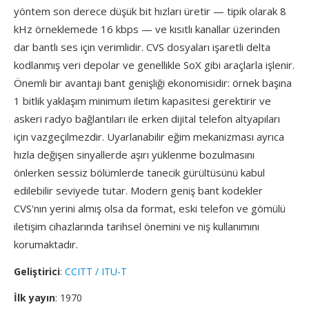
yöntem son derece düşük bit hızları üretir — tipik olarak 8
kHz örneklemede 16 kbps — ve kısıtlı kanallar üzerinden
dar bantlı ses için verimlidir. CVS dosyaları işaretli delta
kodlanmış veri depolar ve genellikle SoX gibi araçlarla işlenir.
Önemli bir avantajı bant genişliği ekonomisidir: örnek başına
1 bitlik yaklaşım minimum iletim kapasitesi gerektirir ve
askeri radyo bağlantıları ile erken dijital telefon altyapıları
için vazgeçilmezdir. Uyarlanabilir eğim mekanizması ayrıca
hızla değişen sinyallerde aşırı yüklenme bozulmasını
önlerken sessiz bölümlerde tanecik gürültüsünü kabul
edilebilir seviyede tutar. Modern geniş bant kodekler
CVS'nın yerini almış olsa da format, eski telefon ve gömülü
iletişim cihazlarında tarihsel önemini ve niş kullanımını
korumaktadır.
Geliştirici
:
CCITT / ITU-T
İlk yayın
: 1970