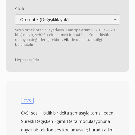
Sıklık:
Otomatik (Değişiklik yok)
Sesin örnek oranını ayarlayın. Tam spektrumlu (20 Hz — 20
kHz) müzik, şeffaflık elde etmek için 44.1 kHz'den düşük
olmayan değerler gerektirir.
Viki
'de daha fazla bilgi
bulunabilir.
Hepsini sıfırla
CVS
CVS, sesi 1 bitlik bir delta şemasıyla temsil eden
Sürekli Değişken Eğimli Delta modülasyonuna
dayalı bir telefon ses kodlamasıdır; burada adım