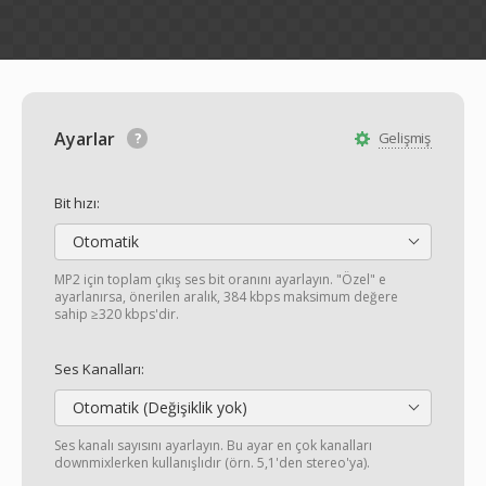
Ayarlar
Gelişmiş
Bit hızı:
Otomatik
MP2 için toplam çıkış ses bit oranını ayarlayın. "Özel" e
ayarlanırsa, önerilen aralık, 384 kbps maksimum değere
sahip ≥320 kbps'dir.
Ses Kanalları:
Otomatik (Değişiklik yok)
Ses kanalı sayısını ayarlayın. Bu ayar en çok kanalları
downmixlerken kullanışlıdır (örn. 5,1'den stereo'ya).