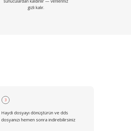
sunuculardan kaldırılır — verileriniz
gizli kalır.
3
Haydi dosyayı dönüştürün ve dds
dosyanızı hemen sonra indirebilirsiniz