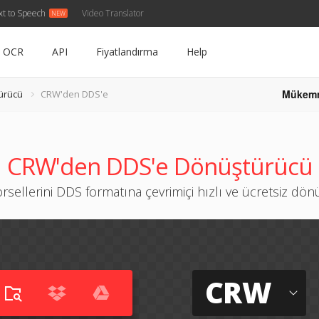
xt to Speech
Video Translator
OCR
API
Fiyatlandırma
Help
Mükem
ürücü
CRW'den DDS'e
CRW'den DDS'e Dönüştürücü
sellerini DDS formatına çevrimiçi hızlı ve ücretsiz dö
CRW