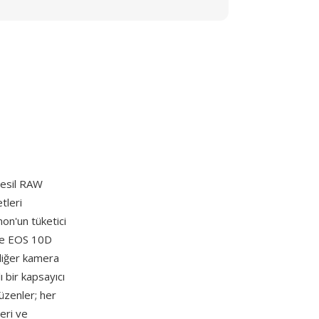
nesil RAW
tleri
non'un tüketici
ve EOS 10D
 diğer kamera
ı bir kapsayıcı
düzenler; her
leri ve