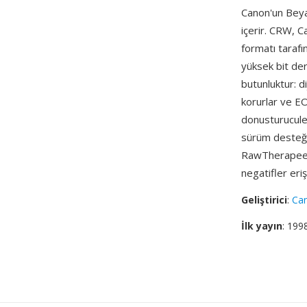
Canon'un Beyaz
içerir. CRW, C
formatı tarafı
yüksek bit der
butunluktur: di
korurlar ve E
donusturucule
sürüm desteğ
RawTherapee v
negatifler er
Geliştirici
:
Ca
İlk yayın
: 199