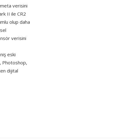
 meta verisini
rk II ile CR2
yumlu olup daha
hsel
ensör verisini
niş eski
, Photoshop,
n dijital