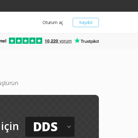
Oturum aç
Kaydol
mel
10,220
yorum
nüştürün
DDS
için