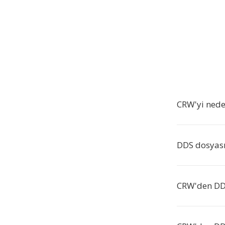
CRW'yi nede
DDS dosyası
CRW'den DDS