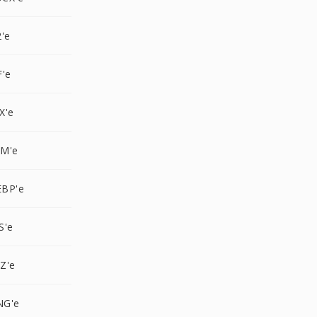
'e
F'e
X'e
BM'e
EBP'e
S'e
Z'e
NG'e