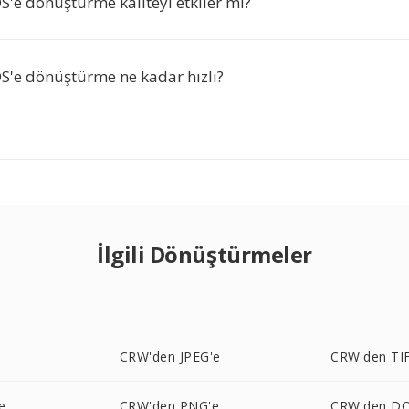
'e dönüştürme kaliteyi etkiler mi?
'e dönüştürme ne kadar hızlı?
İlgili Dönüştürmeler
e
CRW'den JPEG'e
CRW'den TIF
e
CRW'den PNG'e
CRW'den DO