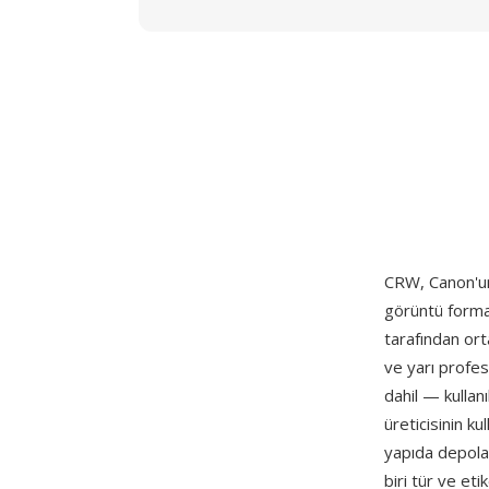
CRW, Canon'u
görüntü forma
tarafından ort
ve yarı prof
dahil — kulla
üreticisinin ku
yapıda depolar.
biri tür ve et