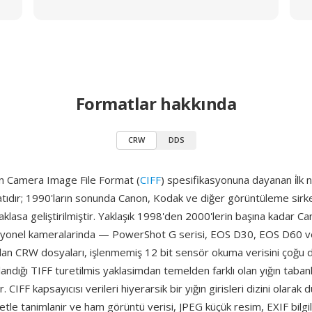
Formatlar hakkında
CRW
DDS
n Camera Image File Format (
CIFF
) spesifikasyonuna dayanan i̇lk 
tıdır; 1990'ların sonunda Canon, Kodak ve diğer görüntüleme sirke
aklasa geliştirilmiştir. Yaklaşık 1998'den 2000'lerin başına kadar Ca
esyonel kameralarinda — PowerShot G serisi, EOS D30, EOS D60 
nılan CRW dosyaları, işlenmemiş 12 bit sensör okuma verisini çoğu
llandığı TIFF turetilmis yaklasimdan temelden farklı olan yığın tabanl
 CIFF kapsayıcısı verileri hiyerarsik bir yığın girisleri dizini olarak 
iketle tanimlanir ve ham görüntü verisi, JPEG küçük resim, EXIF bilgi