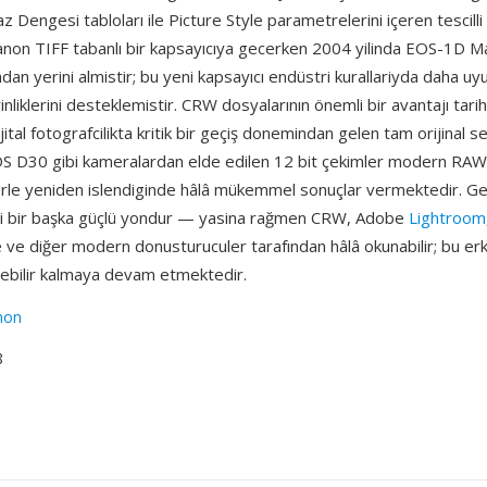
 Dengesi tabloları ile Picture Style parametrelerini içeren tescilli
anon TIFF tabanlı bir kapsayıcıya gecerken 2004 yilinda EOS-1D Ma
ndan yerini almistir; bu yeni kapsayıcı endüstri kurallariyda daha u
inliklerini desteklemistir. CRW dosyalarının önemli bir avantajı tari
jital fotografcilikta kritik bir geçiş donemindan gelen tam orijinal s
OS D30 gibi kameralardan elde edilen 12 bit çekimler modern RAW
rle yeniden islendiginde hâlâ mükemmel sonuçlar vermektedir. Ge
i bir başka güçlü yondur — yasina rağmen CRW, Adobe
Lightroom
e diğer modern donusturuculer tarafından hâlâ okunabilir; bu erke
işebilir kalmaya devam etmektedir.
non
8