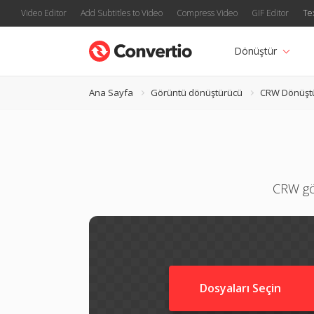
Video Editor
Add Subtitles to Video
Compress Video
GIF Editor
Te
Dönüştür
Ana Sayfa
Görüntü dönüştürücü
CRW Dönüşt
CRW gör
Dosyaları Seçin