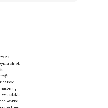
ts'ın IFF
yıcısı olarak
bit —
eriği
ar halinde
 mastering
FF'e sıklıkla
nan kayıtlar
nıldığı Logic