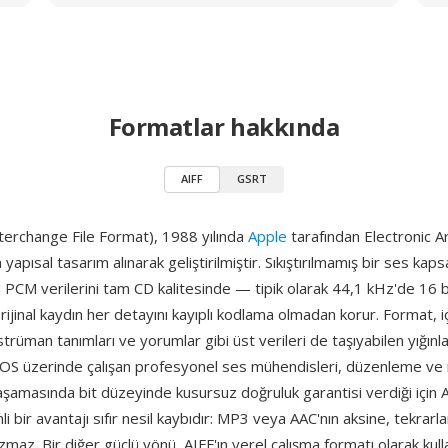
Formatlar hakkında
AIFF
GSRT
nterchange File Format), 1988 yılında
Apple
tarafından Electronic Ar
apısal tasarım alınarak geliştirilmiştir. Sıkıştırılmamış bir ses kapsa
 PCM verilerini tam CD kalitesinde — tipik olarak 44,1 kHz'de 16 
ijinal kaydın her detayını kayıplı kodlama olmadan korur. Format, iç
nstrüman tanımları ve yorumlar gibi üst verileri de taşıyabilen yığınl
OS üzerinde çalışan profesyonel ses mühendisleri, düzenleme ve
aşamasında bit düzeyinde kusursuz doğruluk garantisi verdiği için AI
i bir avantajı sıfır nesil kaybıdır: MP3 veya AAC'nın aksine, tekrarla
zmaz. Bir diğer güçlü yönü, AIFF'ın yerel çalışma formatı olarak kulla