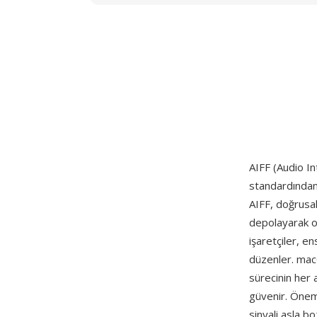
AIFF (Audio I
standardından y
AIFF, doğrusal
depolayarak or
işaretçiler, e
düzenler. mac
sürecinin her 
güvenir. Öneml
sinyali asla bo