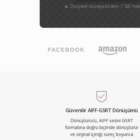
Dosyaları buraya bırakın. 1 GB m
Güvenilir AIFF-GSRT Dönüşümü
Dönüştürücü, AIFF sesini GSRT
formatına doğru biçimde dönüştürür
ve orijinal içeriği süreç boyunca