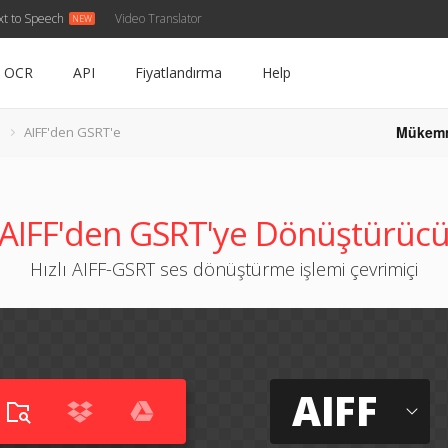
xt to Speech
Video Translator
OCR
API
Fiyatlandırma
Help
Mükem
AIFF'den GSRT'e
AIFF'den GSRT'ye Dönüştürüc
Hızlı AIFF-GSRT ses dönüştürme işlemi çevrimiçi
AIFF