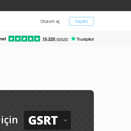
Oturum aç
Kaydol
mel
10,220
yorum
ü
GSRT
için