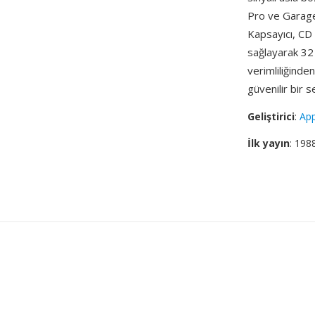
Pro ve Garage
Kapsayıcı, CD 
sağlayarak 32 
verimliliğinde
güvenilir bir
Geliştirici
:
App
İlk yayın
: 198