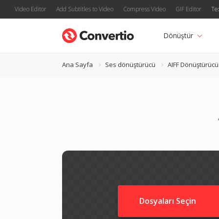
Video Editor
Add Subtitles to Video
Compress Video
GIF Editor
Te
Dönüştür
Ana Sayfa
Ses dönüştürücü
AIFF Dönüştürücü
Dosyaları Seçin