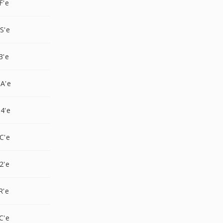
F'e
S'e
3'e
A'e
4'e
C'e
2'e
R'e
C'e