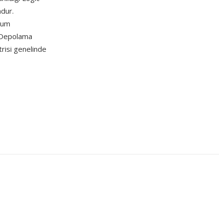
dur.
uyum
. Depolama
trisi genelinde