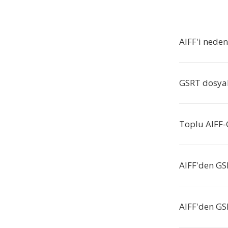
AIFF'i nede
GSRT dosyal
Toplu AIFF
AIFF'den GS
AIFF'den GS