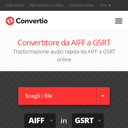
Video Editor
Add Subtitles to Video
Compress Video
Altro
Convertitore da AIFF a GSRT
Trasformazione audio rapida da AIFF a GSRT
online
Scegli i file
AIFF
GSRT
in