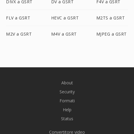
DIVX a GSRT
DV a GSRT
F4V a GSRT
FLV a GSRT
HEVC a GSRT
M2TS a GSRT
M2V a GSRT
M4V a GSRT
MJPEG a GSRT
About
Security
Formati
Help
Status
Convertitore video