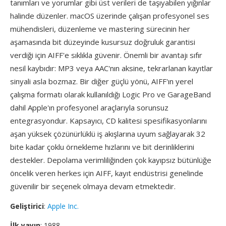
tanımları ve yorumlar gibi üst verileri de taşıyabilen yığınlar
halinde düzenler. macOS üzerinde çalışan profesyonel ses
mühendisleri, düzenleme ve mastering sürecinin her
aşamasında bit düzeyinde kusursuz doğruluk garantisi
verdiği için AIFF'e sıklıkla güvenir. Önemli bir avantajı sıfır
nesil kaybıdır: MP3 veya AAC'nın aksine, tekrarlanan kayıtlar
sinyali asla bozmaz. Bir diğer güçlü yönü, AIFF'ın yerel
çalışma formatı olarak kullanıldığı Logic Pro ve GarageBand
dahil Apple'ın profesyonel araçlarıyla sorunsuz
entegrasyondur. Kapsayıcı, CD kalitesi spesifikasyonlarını
aşan yüksek çözünürlüklü iş akışlarına uyum sağlayarak 32
bite kadar çoklu örnekleme hızlarını ve bit derinliklerini
destekler. Depolama verimliliğinden çok kayıpsız bütünlüğe
öncelik veren herkes için AIFF, kayıt endüstrisi genelinde
güvenilir bir seçenek olmaya devam etmektedir.
Geliştirici
:
Apple Inc.
İlk yayın
: 1988