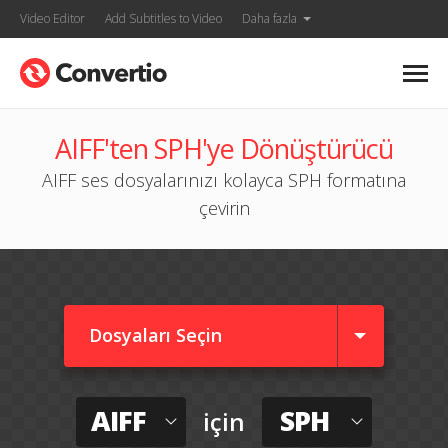
Video Editor
Add Subtitles to Video
Daha fazla
AIFF'ten SPH'ye Dönüştürücü
AIFF ses dosyalarınızı kolayca SPH formatına
çevirin
Dosyaları Seçin
AIFF
SPH
için