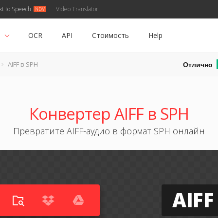
xt to Speech
Video Translator
ь
OCR
API
Стоимость
Help
Отлично
AIFF в SPH
Конвертер AIFF в SPH
Превратите AIFF-аудио в формат SPH онлайн
AIFF