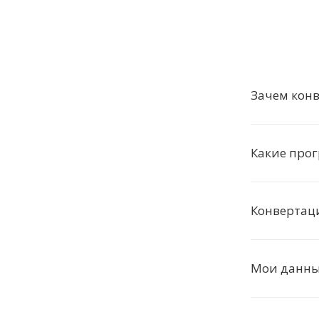
Зачем конв
Какие про
Конвертац
Мои данн