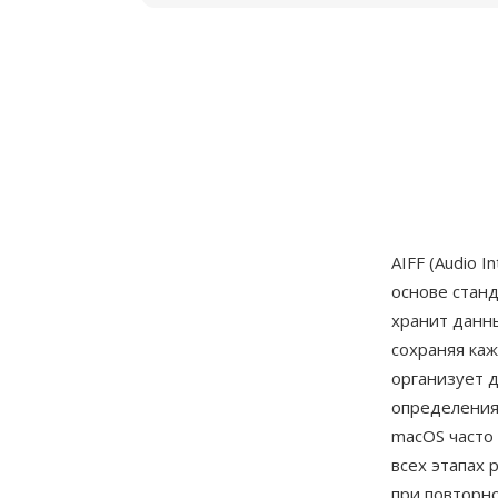
AIFF (Audio 
основе станда
хранит данн
сохраняя каж
организует д
определения
macOS часто 
всех этапах
при повторно