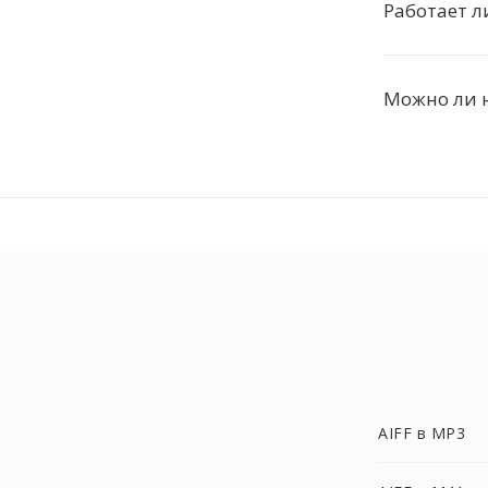
Работает л
Можно ли 
AIFF в MP3