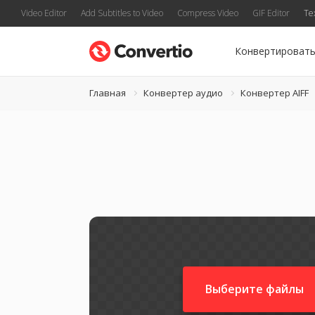
Video Editor
Add Subtitles to Video
Compress Video
GIF Editor
Te
Конвертироват
Главная
Конвертер аудио
Конвертер AIFF
Выберите файлы