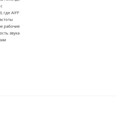
 с
, где AIFF
частоты
ые рабочие
ость звука
рии