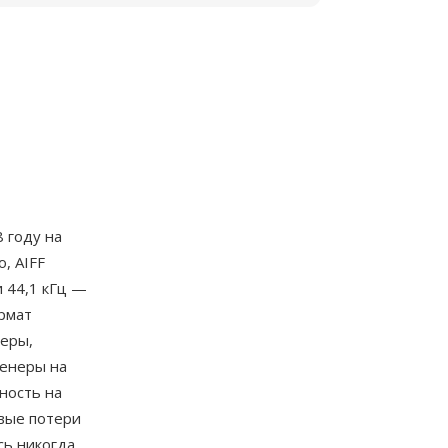
 году на
о, AIFF
 44,1 кГц —
рмат
керы,
женеры на
ность на
вые потери
сь никогда