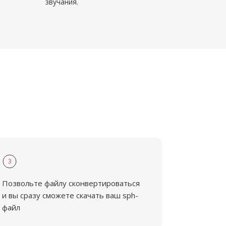
звучания.
3
Позвольте файлу сконвертироваться
и вы сразу сможете скачать ваш sph-
файл