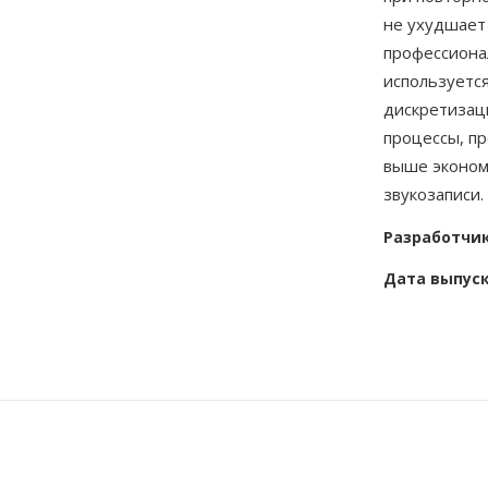
не ухудшает
профессионал
используетс
дискретизац
процессы, пр
выше эконом
звукозаписи.
Разработчи
Дата выпус