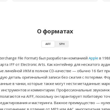
О форматах
AIFF
SPH
Interchange File Format) был разработан компанией
Apple
в 1988
рта IFF от Electronic Arts. Как контейнер для несжатого ауди
ые линейной ИКМ в полном CD-качестве — обычно 16 бит при
дую деталь оригинальной записи без сжатия с потерями. Фо
анные в чанки, которые также могут нести метаданные: мар
 инструментов и комментарии. Профессиональные звукоин
полагаются на AIFF, поскольку он гарантирует побитовую точ
 редактирования и мастеринга. Важное преимущество — нуле
м сохранении: в отличие от MP3 или AAC, многократная запи