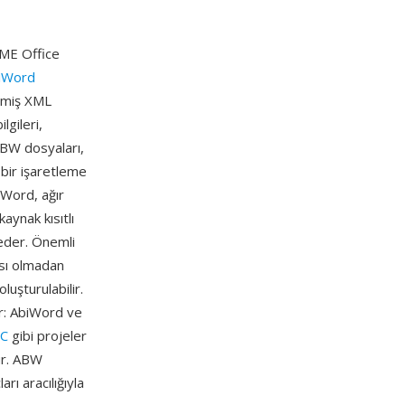
OME Office
iWord
ilmiş XML
lgileri,
 ABW dosyaları,
 bir işaretleme
biWord, ağır
aynak kısıtlı
 eder. Önemli
ası olmadan
luşturulabilir.
ür: AbiWord ve
C
gibi projeler
nur. ABW
rı aracılığıyla