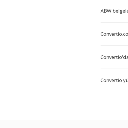
ABW belgele
Convertio.c
Convertio'
Convertio y