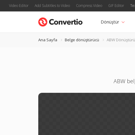
Video Editor
Add Subtitles to Video
Compress Video
GIF Editor
Te
Dönüştür
Ana Sayfa
Belge dönüştürücü
ABW Dönüştür
ABW belg