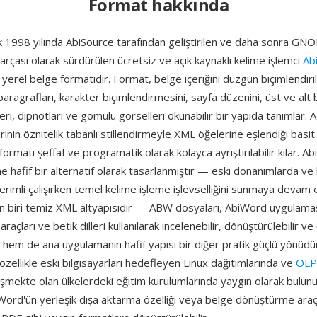
Format hakkında
ak 1998 yılında AbiSource tarafından geliştirilen ve daha sonra GN
parçası olarak sürdürülen ücretsiz ve açık kaynaklı kelime işlemci
Ab
yerel belge formatıdır. Format, belge içeriğini düzgün biçimlendir
paragrafları, karakter biçimlendirmesini, sayfa düzenini, üst ve alt bi
eleri, dipnotları ve gömülü görselleri okunabilir bir yapıda tanımlar.
inin öznitelik tabanlı stillendirmeyle XML öğelerine eşlendiği basit
 formatı şeffaf ve programatik olarak kolayca ayrıştırılabilir kılar. A
ne hafif bir alternatif olarak tasarlanmıştır — eski donanımlarda ve k
rimli çalışırken temel kelime işleme işlevselliğini sunmaya devam
an biri temiz XML altyapısıdır — ABW dosyaları, AbiWord uygulam
açları ve betik dilleri kullanılarak incelenebilir, dönüştürülebilir ve o
hem de ana uygulamanın hafif yapısı bir diğer pratik güçlü yönüd
zellikle eski bilgisayarları hedefleyen Linux dağıtımlarında ve
OLP
elişmekte olan ülkelerdeki eğitim kurulumlarında yaygın olarak bulu
Word'ün yerleşik dışa aktarma özelliği veya belge dönüştürme araçla