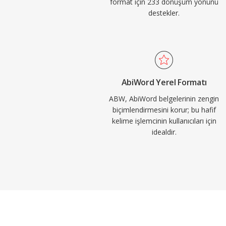
format için 233 dönüşüm yönünü
destekler.
AbiWord Yerel Formatı
ABW, AbiWord belgelerinin zengin
biçimlendirmesini korur; bu hafif
kelime işlemcinin kullanıcıları için
idealdir.