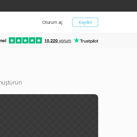
Oturum aç
Kaydol
mel
10,220
yorum
önüştürün