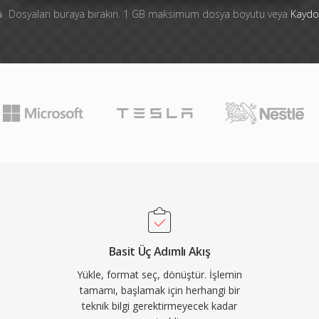
Dosyaları buraya bırakın. 1 GB maksimum dosya boyutu veya
Kaydo
Basit Üç Adımlı Akış
Yükle, format seç, dönüştür. İşlemin
tamamı, başlamak için herhangi bir
teknik bilgi gerektirmeyecek kadar