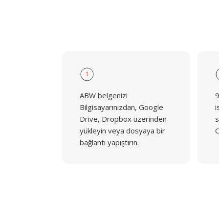
1
ABW belgenizi
9
Bilgisayarınızdan, Google
i
Drive, Dropbox üzerinden
s
yükleyin veya dosyaya bir
O
bağlantı yapıştırın.