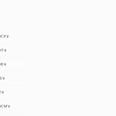
OCX'e
DT'e
B'e
S'e
2'e
OCM'e