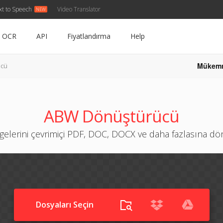
xt to Speech
Video Translator
OCR
API
Fiyatlandırma
Help
Mükem
ücü
ABW Dönüştürücü
elerini çevrimiçi PDF, DOC, DOCX ve daha fazlasına d
Dosyaları Seçin