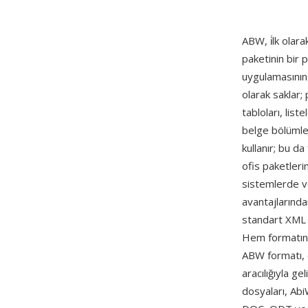
ABW, i̇lk olar
paketinin bir 
uygulamasının 
olarak saklar; 
tabloları, list
belge bölümler
kullanır; bu da
ofis paketleri
sistemlerde ve
avantajlarınd
standart XML ar
Hem formatın 
ABW formatı, ö
aracılığıyla g
dosyaları, Abi