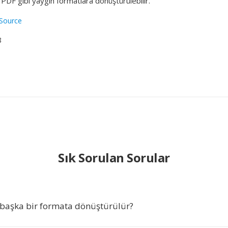
DF gibi yaygın formatlara dönüştürülebilir.
Source
8
Sık Sorulan Sorular
başka bir formata dönüştürülür?