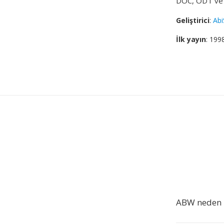
DOC, ODT ve P
Geliştirici
:
Abi
İlk yayın
: 199
ABW neden 