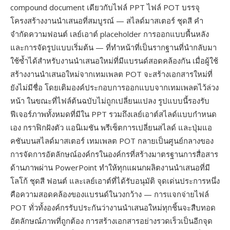
compound document เดียวกับไฟล์ PPT ไฟล์ POT บรรจุ
โครงสร้างงานนำเสนอที่สมบูรณ์ — สไลด์มาสเตอร์ ชุดสี คำ
จำกัดความฟอนต์ เลย์เอาต์ placeholder การออกแบบพื้นหลัง
และการจัดรูปแบบเริ่มต้น — ที่ทำหน้าที่เป็นรากฐานที่นำกลับมา
ใช้ซ้ำได้สำหรับงานนำเสนอใหม่ที่มีแบรนด์สอดคล้องกัน เมื่อผู้ใช้
สร้างงานนำเสนอใหม่จากเทมเพลต POT จะสร้างเอกสารใหม่ที่
ยังไม่มีชื่อ โดยเติมองค์ประกอบการออกแบบจากเทมเพลตไว้ล่วง
หน้า ในขณะที่ไฟล์ต้นฉบับไม่ถูกเปลี่ยนแปลง รูปแบบนี้รองรับ
ฟีเจอร์ภาพทั้งหมดที่มีใน PPT รวมถึงเลย์เอาต์สไลด์แบบกำหนด
เอง กราฟิกฝังตัว แอนิเมชัน พรีเซ็ตการเปลี่ยนสไลด์ และปุ่มแอ
คชันบนสไลด์มาสเตอร์ เทมเพลต POT กลายเป็นศูนย์กลางของ
การจัดการอัตลักษณ์องค์กรในองค์กรที่สร้างมาตรฐานการสื่อสาร
ด้านภาพผ่าน PowerPoint ทำให้ทุกแผนกผลิตงานนำเสนอที่มี
โลโก้ ชุดสี ฟอนต์ และเลย์เอาต์ที่ได้รับอนุมัติ จุดเด่นประการหนึ่ง
คือความสอดคล้องของแบรนด์ในวงกว้าง — การแจกจ่ายไฟล์
POT ทั่วทั้งองค์กรรับประกันว่างานนำเสนอใหม่ทุกชิ้นจะสืบทอด
อัตลักษณ์ภาพที่ถูกต้อง การสร้างเอกสารอย่างรวดเร็วเป็นอีกจุด