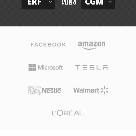
ERF
CGM
ไปยัง