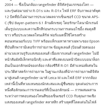
2004 — ซึ่งเป็นกล้อง rangefinder ดิจิทัลรุ่นแรกของโลก —
และรุ่นต่อมาอย่าง R-D1s และ R-D1x ไฟล์ ERF จับภาพเอาต์พุต
12 บิตที่ยังไม่ผ่านการประมวลผลจากเซ็นเซอร์ CCD ขนาด APS-
C (ชิป Bayer-pattern 6.1 ล้านพิกเซล) โดยรักษาไดนามิกเรนจ์
เต็มรูปแบบและความลึกสีก่อนกระบวนการเดมอไซอิ้ง สมดุลสี
ขาว หรือประมวลผลโทนเคิร์ฟ ฟอร์แมตนี้ใช้โครงสร้าง
คอนเทนเนอร์แบบ TIFF พร้อมแท็กเมทาดาทาเฉพาะของ Epson
ที่บันทึกพารามิเตอร์การถ่ายภาพ ข้อมูลเลนส์ (ป้อนด้วยตนเอง
ผ่านวงแหวนรูรับแสงของเลนส์ เนื่องจากเลนส์ rangefinder ไม่มี
หน้าสัมผัสอิเล็กทรอนิกส์) และค่าที่แสดงบนหน้าปัดแบบอนาล็อก
อันเป็นเอกลักษณ์ของกล้อง กล้องซีรีส์ R-D1 มีตำแหน่งพิเศษใน
ประวัติศาสตร์การถ่ายภาพ ในฐานะกล้องที่นำการถ่ายภาพดิจิทัล
มาสู่เลนส์ rangefinder เมาท์ Leica M และไฟล์ ERF จากกล้อง
เหล่านี้เป็นที่หวงแหนของนักสะสมและผู้ชื่นชอบ จุดเด่นประการ
หนึ่งคือลักษณะการเรนเดอร์ที่เป็นเอกลักษณ์ — การผสมผสาน
ระหว่างการตอบสนองโทนสีของเซ็นเซอร์ CCD กับคุณภาพเชิง
แสงของเลนส์ rangefinder คลาสสิก สร้างลุคที่โดดเด่นในไฟล์