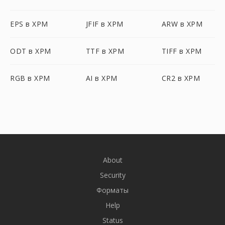
EPS в XPM
JFIF в XPM
ARW в XPM
ODT в XPM
TTF в XPM
TIFF в XPM
RGB в XPM
AI в XPM
CR2 в XPM
About
Security
Форматы
Help
Status