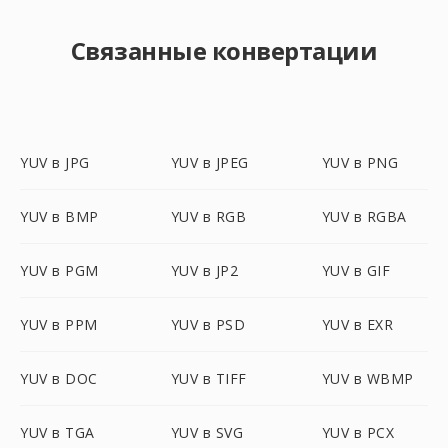
Связанные конвертации
YUV в JPG
YUV в JPEG
YUV в PNG
YUV в BMP
YUV в RGB
YUV в RGBA
YUV в PGM
YUV в JP2
YUV в GIF
YUV в PPM
YUV в PSD
YUV в EXR
YUV в DOC
YUV в TIFF
YUV в WBMP
YUV в TGA
YUV в SVG
YUV в PCX