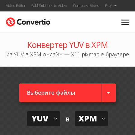
Video Editor
Add Subtitles to Video
Compress Video
Ещё
Конвертер YUV в XPM
Из YUV в XPM онлайн — X11 pixmap в браузере
Выберите файлы
YUV
XPM
в