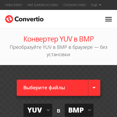
Video Editor
Add Subtitles to Video
Compress Video
Ещё
Конвертер YUV в BMP
Преобразуйте YUV в BMP в браузере — без
установки
Выберите файлы
YUV
BMP
в