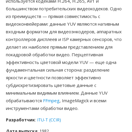
используется кодеками H.264, H.265, AV1 и
большинством потребительских видеокодеков. Одно
из преимуществ — прямая совместимость с
видеоконвейерами: данные YUV являются нативным
входным форматом для видеоэнкодеров, аппаратных
контроллеров дисплеев и ISP камерных сенсоров, что
делает их наиболее прямым представлением для
покадровой обработки видео. Перцептивная
эффективность цветовой модели YUV — еще одна
фундаментальная сильная сторона: разделение
яркости и цветности позволяет эффективно
субдискретизировать цветовые данные с
минимальным видимым влиянием. Данные YUV
обрабатываются
FFmpeg
, ImageMagick и всеми
инструментами обработки видео.
Разработчик
:
ITU-T (CCIR)
Дата выпуска
: 1982