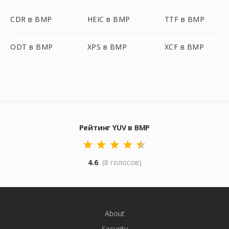
CDR в BMP
HEIC в BMP
TTF в BMP
ODT в BMP
XPS в BMP
XCF в BMP
Рейтинг YUV в BMP
4.6
(8 голосов)
About
Security