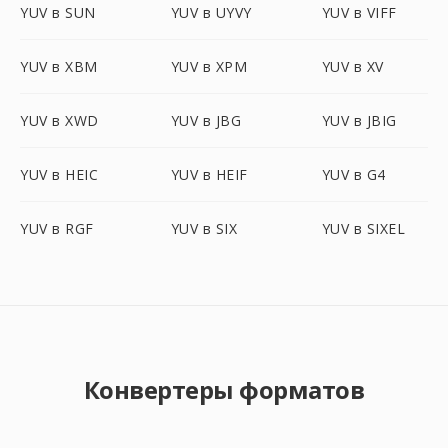
YUV в SUN
YUV в UYVY
YUV в VIFF
YUV в XBM
YUV в XPM
YUV в XV
YUV в XWD
YUV в JBG
YUV в JBIG
YUV в HEIC
YUV в HEIF
YUV в G4
YUV в RGF
YUV в SIX
YUV в SIXEL
Конвертеры форматов