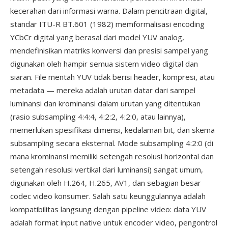
kecerahan dari informasi warna. Dalam pencitraan digital,
standar ITU-R BT.601 (1982) memformalisasi encoding
YCbCr digital yang berasal dari model YUV analog,
mendefinisikan matriks konversi dan presisi sampel yang
digunakan oleh hampir semua sistem video digital dan
siaran. File mentah YUV tidak berisi header, kompresi, atau
metadata — mereka adalah urutan datar dari sampel
luminansi dan krominansi dalam urutan yang ditentukan
(rasio subsampling 4:4:4, 4:2:2, 4:2:0, atau lainnya),
memerlukan spesifikasi dimensi, kedalaman bit, dan skema
subsampling secara eksternal. Mode subsampling 4:2:0 (di
mana krominansi memiliki setengah resolusi horizontal dan
setengah resolusi vertikal dari luminansi) sangat umum,
digunakan oleh H.264, H.265, AV1, dan sebagian besar
codec video konsumer. Salah satu keunggulannya adalah
kompatibilitas langsung dengan pipeline video: data YUV
adalah format input native untuk encoder video, pengontrol