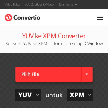
Video Editor
Add Subtitles to Video
Selanjutnya
YUV ke XPM Converter
Konversi YUV ke XPM — format pixmap X Window
Pilih File
YUV
XPM
untuk