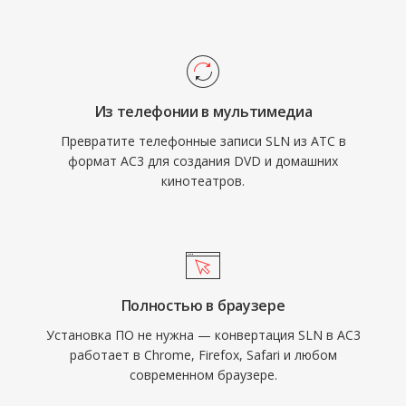
высоконагруженных VoIP-средах.
также обеспечивает отличную
разборчивость диалогов благодаря
выделенному центральному каналу, что
идеально для кино и телевизионного
Из телефонии в мультимедиа
контента. Широкая поддержка аппаратных
Превратите телефонные записи SLN из АТС в
декодеров в ресиверах, телевизорах и
формат AC3 для создания DVD и домашних
приставках гарантирует надёжное
кинотеатров.
воспроизведение AC3 на огромной
установленной базе бытовой электроники.
Полностью в браузере
Установка ПО не нужна — конвертация SLN в AC3
работает в Chrome, Firefox, Safari и любом
современном браузере.