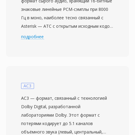
формат сырого аудио, хранящий 16-битные
знаковые линейные PCM-сэмплы при 8000
Гц в моно, наиболее тесно связанный с
Asterisk — АТС с открытым исходным кодом,
разработанной Digium (ныне Sangoma
подробнее
Technologies). Внутри Asterisk SLN служит
внутренним представлением аудио: каждая
операция перекодирования проходит через
signed linear как промежуточный этап. Это
делает SLN основой архитектуры кодек-
трансляции Asterisk. Формат не содержит
AC3
ничего, кроме сырых сэмплов — ни
AC3 — формат, связанный с технологией
заголовков, ни метаданных, ни
Dolby Digital, разработанной
фреймирования — параметры должны быть
лабораториями Dolby. Этот формат с
известны заранее. Хотя отсутствие
потерями кодирует до 5.1 каналов
самоописания может показаться
объёмного звука (левый, центральный,