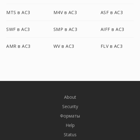
MTS в AC3
M4V в AC3
ASF в AC3
SWF в AC3
SMP в AC3
AIFF в AC3
AMR в AC3
WV в AC3
FLV в AC3
About
Security
Форматы
Help
Status