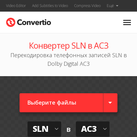
Video Editor
Add Subtitles to Video
Compress Video
Ещё
Конвертер SLN в AC3
Перекодировка телефонных записей SLN в
Dolby Digital AC3
Выберите файлы
SLN
AC3
в