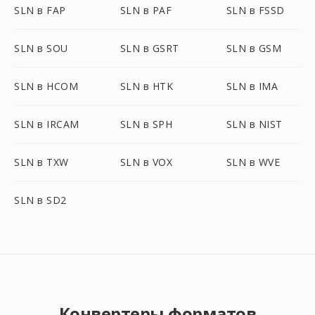
SLN в FAP
SLN в PAF
SLN в FSSD
SLN в SOU
SLN в GSRT
SLN в GSM
SLN в HCOM
SLN в HTK
SLN в IMA
SLN в IRCAM
SLN в SPH
SLN в NIST
SLN в TXW
SLN в VOX
SLN в WVE
SLN в SD2
Конвертеры форматов