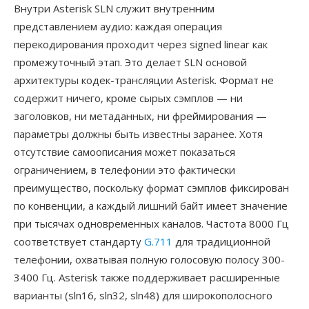
Внутри Asterisk SLN служит внутренним
представлением аудио: каждая операция
перекодирования проходит через signed linear как
промежуточный этап. Это делает SLN основой
архитектуры кодек-трансляции Asterisk. Формат не
содержит ничего, кроме сырых сэмплов — ни
заголовков, ни метаданных, ни фреймирования —
параметры должны быть известны заранее. Хотя
отсутствие самоописания может показаться
ограничением, в телефонии это фактически
преимущество, поскольку формат сэмплов фиксирован
по конвенции, а каждый лишний байт имеет значение
при тысячах одновременных каналов. Частота 8000 Гц
соответствует стандарту
G.711
для традиционной
телефонии, охватывая полную голосовую полосу 300-
3400 Гц. Asterisk также поддерживает расширенные
варианты (sln16, sln32, sln48) для широкополосного