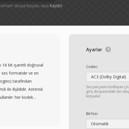
aksimum dosya boyutu veya
Kaydol
Ayarlar
16 bit işaretli doğrusal
Codec:
 ses formatıdır ve en
AC3 (Dolby Digital)
gies) tarafından
Ses parçasını kodlayan ç
 ile ilişkilidir. Asterisk
giriş dosyasındaki ses ak
kopyalar.
ullanılır: her kodek
i doğrusaldan geçer. Bu
k çeviri mimarisinin
Bit hızı:
ler içerir — başlık yok,
Otomatik