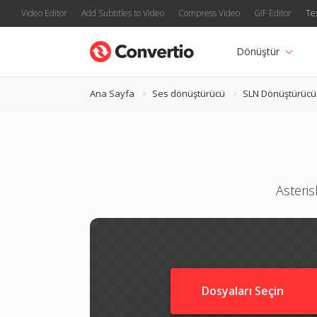
Video Editor
Add Subtitles to Video
Compress Video
GIF Editor
Te
Dönüştür
Ana Sayfa
Ses dönüştürücü
SLN Dönüştürücü
Asteris
Dosyaları Seçin