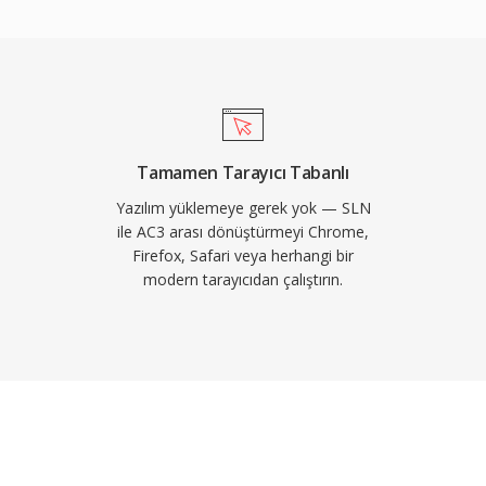
e bu özellik film ve
televizyonlar ve set üstü
 AC3 sesin geniş bir
biçimde oynatılmasını
Tamamen Tarayıcı Tabanlı
Yazılım yüklemeye gerek yok — SLN
ile AC3 arası dönüştürmeyi Chrome,
Firefox, Safari veya herhangi bir
modern tarayıcıdan çalıştırın.