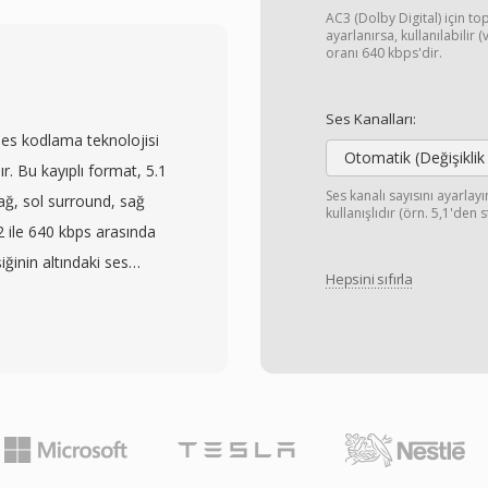
la parametrelerin
AC3 (Dolby Digital) için top
i tanımlama eksikliği
ayarlanırsa, kullanılabilir
oranı 640 kbps'dir.
tajdır çünkü telefonda
erce eşzamanlı kanal
Ses Kanalları:
z hızı, geleneksel
ses kodlama teknolojisi
akalayan G.711
Otomatik (Değişiklik
ır. Bu kayıplı format, 5.1
niş bant ses için
Ses kanalı sayısını ayarla
ağ, sol surround, sağ
kullanışlıdır (örn. 5,1'den 
48) destekler. SLN
2 ile 640 kbps arasında
zca doğrudan bellek
şiğinin altındaki ses
 VoIP ortamlarında
Hepsini sıfırla
madan kompakt dosyalar
omut oynatma için ideal
ık kosinüs dönüşümü
standardı haline gelmiş
nları (ATSC) ve akış
dır. Başlıca avantajı,
rine taşıyan çok kanallı
merkez kanalı sayesinde