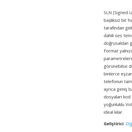
SLN (Signed L
başlıksız bir
tarafından gel
dahili ses tems
doğrusaldan g
Format yalnızc
parametrelerin
görünebilse de
binlerce eşzam
telefonun ta
ayrıca geniş b
dosyaları kod
yoğunluklu Vo
ideal kılar.
Geliştirici
:
Di