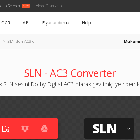
xt to Speech
Video Translator
OCR
API
Fiyatlandırma
Help
Mükem
SLN'den AC3'e
SLN - AC3 Converter
k SLN sesini Dolby Digital AC3 olarak çevrimiçi yeniden 
SLN