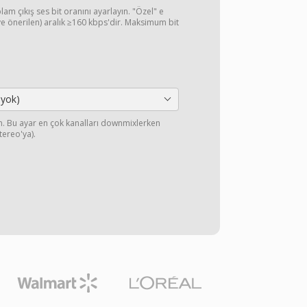
lam çıkış ses bit oranını ayarlayın. "Özel" e
 (ve önerilen) aralık ≥160 kbps'dir. Maksimum bit
 yok)
yın. Bu ayar en çok kanalları downmixlerken
stereo'ya).