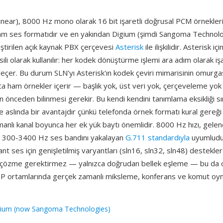
inear), 8000 Hz mono olarak 16 bit işaretli doğrusal PCM örnekler
 ham ses formatıdır ve en yakından Digium (şimdi Sangoma Technol
iştirilen açık kaynak PBX çerçevesi
Asterisk
ile ilişkilidir. Asterisk i
ili olarak kullanılır: her kodek dönüştürme işlemi ara adım olarak işa
eçer. Bu durum SLN'yı Asterisk'ın kodek çeviri mimarisinin omurgas
a ham örnekler içerir — başlık yok, üst veri yok, çerçeveleme yok
 önceden bilinmesi gerekir. Bu kendi kendini tanımlama eksikliği sın
 aslında bir avantajdır çünkü telefonda örnek formatı kural gereği 
anlı kanal boyunca her ek yük baytı önemlidir. 8000 Hz hızı, gelen
m 300-3400 Hz ses bandını yakalayan
G.711 standardıyla
uyumludur
ant ses için genişletilmiş varyantları (sln16, sln32, sln48) destekle
 çözme gerektirmez — yalnızca doğrudan bellek eşleme — bu da o
IP ortamlarında gerçek zamanlı miksleme, konferans ve komut oyn
gium (now Sangoma Technologies)