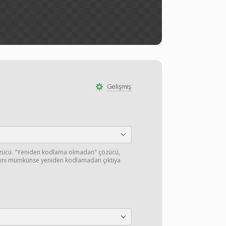
Gelişmiş
özücü. "Yeniden kodlama olmadan" çözücü,
ışını mümkünse yeniden kodlamadan çıktıya