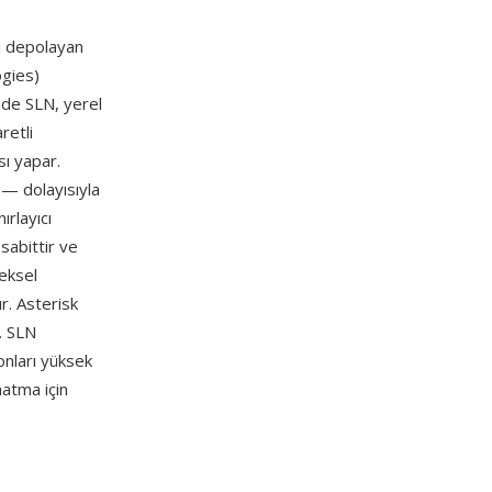
i depolayan
ogies)
çinde SLN, yerel
retli
ı yapar.
 — dolayısıyla
ırlayıcı
sabittir ve
eksel
. Asterisk
r. SLN
nları yüksek
atma için