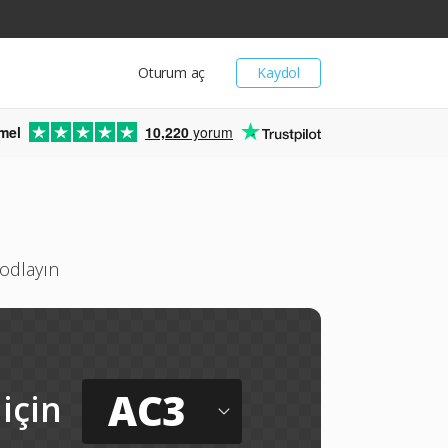
Oturum aç
Kaydol
mel
10,220
yorum
kodlayın
AC3
için