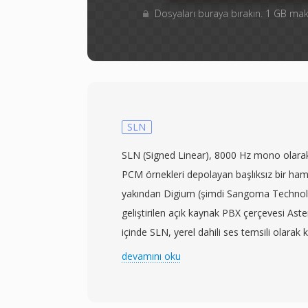
Dosyaları buraya bırakın. 1 GB m
SLN
SLN (Signed Linear), 8000 Hz mono olarak 
PCM örnekleri depolayan başlıksız bir ham
yakından Digium (şimdi Sangoma Technolo
geliştirilen açık kaynak PBX çerçevesi Asterisk
içinde SLN, yerel dahili ses temsili olarak k
dönüştürme işlemi ara adım olarak işaretl
devamını oku
durum SLN&#039;yı Asterisk&#039;ın kode
omurgası yapar. Format yalnızca ham örnek