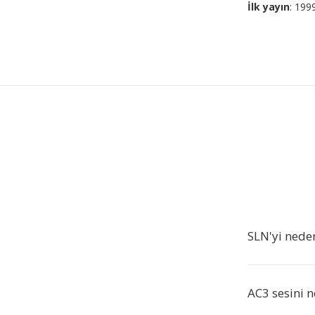
İlk yayın
: 199
SLN'yi nede
AC3 sesini n