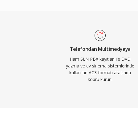
diyalog netliğini mükemmel şekilde korur v
televizyon içerikleri için idealdir. Alıcılar, 
kutularda yaygın donanım dekoder desteği,
tüketici elektroniği altyapısında güvenilir 
sağlar.
Telefondan Multimedyaya
Ham SLN PBX kayıtları ile DVD
yazma ve ev sinema sistemlerinde
kullanılan AC3 formatı arasında
köprü kurun.