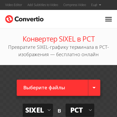
Video Editor
Add Subtitles to Video
Compress Video
Ещё
Конвертер SIXEL в PCT
Превратите SIXEL-графику терминала в PCT-
изображения — бесплатно онлайн
Выберите файлы
SIXEL
PCT
в