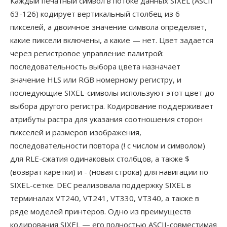
Каждый печатный символ в потоке данных SIXEL (ASCII
63-126) кодирует вертикальный столбец из 6
пикселей, а двоичное значение символа определяет,
какие пиксели включены, а какие — нет. Цвет задается
через регистровое управление палитрой:
последовательность выбора цвета назначает
значение HLS или RGB номерному регистру, и
последующие SIXEL-символы используют этот цвет до
выбора другого регистра. Кодирование поддерживает
атрибуты растра для указания соотношения сторон
пикселей и размеров изображения,
последовательности повтора (! с числом и символом)
для RLE-сжатия одинаковых столбцов, а также $
(возврат каретки) и - (новая строка) для навигации по
SIXEL-сетке. DEC реализовала поддержку SIXEL в
терминалах VT240, VT241, VT330, VT340, а также в
ряде моделей принтеров. Одно из преимуществ
кодирования SIXEL — его полностью ASCII-совместимая