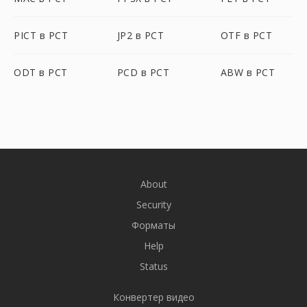
PICT в PCT
JP2 в PCT
OTF в PCT
ODT в PCT
PCD в PCT
ABW в PCT
About
Security
Форматы
Help
Status
Конвертер видео