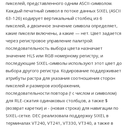
пикселей, представленного одним ASCII-символом.
Каждый печатный символ в потоке данных SIXEL (ASCII
63-126) кодирует вертикальный столбец из 6
пикселей, а двоичное значение символа определяет,
какие пиксели включены, а какие — нет. Цвет задается
через регистровое управление палитрой:
последовательность выбора цвета назначает
значение HLS или RGB номерному регистру, и
последующие SIXEL-символы используют этот цвет до
выбора другого регистра. Кодирование поддерживает
атрибуты растра для указания соотношения сторон
пикселей и размеров изображения,
последовательности повтора (! с числом и символом)
для RLE-сжатия одинаковых столбцов, а также $
(возврат каретки) и - (новая строка) для навигации по
SIXEL-сетке. DEC реализовала поддержку SIXEL в
терминалах VT240, VT241, VT330, VT340, а также в