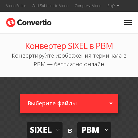
Video Editor
Add Subtitles to Video
Compress Video
Ещё
Конвертер SIXEL в PBM
Конвертируйте изображения терминала в
PBM — бесплатно онлайн
Выберите файлы
SIXEL
PBM
в