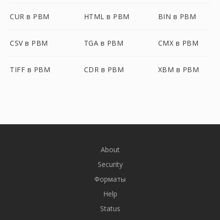
CUR в PBM
HTML в PBM
BIN в PBM
CSV в PBM
TGA в PBM
CMX в PBM
TIFF в PBM
CDR в PBM
XBM в PBM
About
Security
Форматы
Help
Status