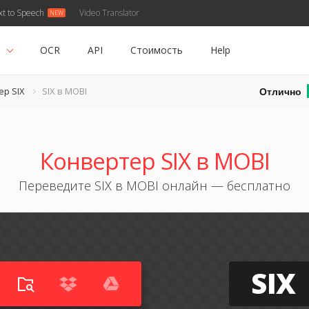
xt to Speech
Video Translator
ь
OCR
API
Стоимость
Help
Отлично
ер SIX
SIX в MOBI
Конвертер SIX в MOBI
Переведите SIX в MOBI онлайн — бесплатно
SIX