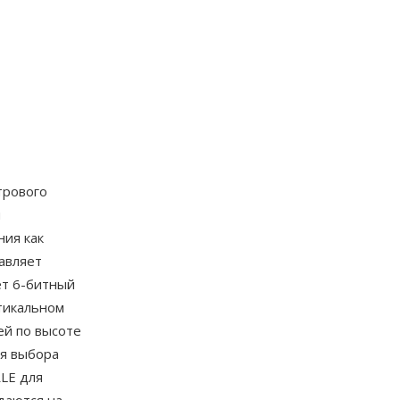
стрового
и
ния как
авляет
ет 6-битный
тикальном
ей по высоте
ля выбора
RLE для