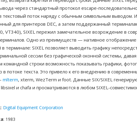
и), возврата каретки и перевода строки. Данные SIXEL пере
вывода через стандартный протокол escape-последовательно
 в текстовый поток наряду с обычным символьным выводом. 
нный для принтеров DEC, а затем поддержанный терминала
30, VT340), SIXEL пережил замечательное возрождение в со
терминалов. Одно из преимуществ — нативное отображение
 в терминале: SIXEL позволяет выводить графику непосредс
рминальной сессии без графической оконной системы, давая
м командной строки возможность показывать графики, фото
 в потоке текста. Это привело к его внедрению в современн
—
mlterm
, xterm, WezTerm и foot. Данные SIX/SIXEL генериру
 libsixel и chafa и просматриваются в любом SIXEL-совместим
к
:
Digital Equipment Corporation
ка
: 1983