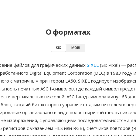
О форматах
SIX
MOBI
рение файлов для графических данных
SIXEL
(Six Pixel) — ра
работанного Digital Equipment Corporation (DEC) в 1983 году 
ного с матричным принтером LA50. SIXEL кодирует изображе
ьность печатных ASCII-символов, где каждый символ предст
ести вертикальных пикселей: ASCII-код символа минус 63 да
блон, каждый бит которого управляет одним пикселем в вер
дирование организовано в виде полос шириной шесть пиксел
ине изображения, с управляющими последовательностями д
6 регистров с указанием HLS или RGB), счетчиков повторов (