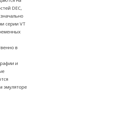
даются на
стей DEC,
Изначально
ми серии VT
временных
твенно в
графии и
ые
ются
ом эмуляторе