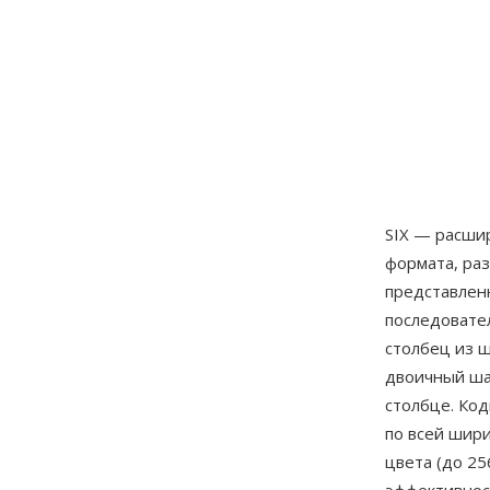
SIX — расши
формата, раз
представлен
последовател
столбец из ш
двоичный ша
столбце. Ко
по всей шир
цвета (до 25