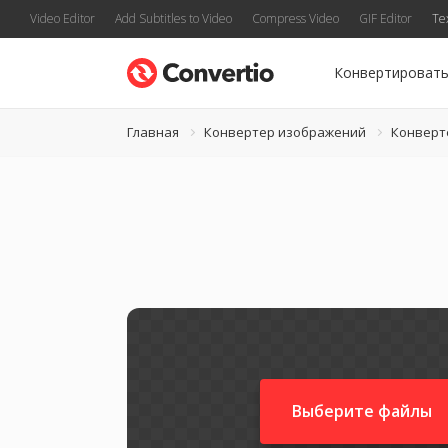
Video Editor
Add Subtitles to Video
Compress Video
GIF Editor
Te
Конвертироват
Главная
Конвертер изображений
Конверт
Выберите файлы