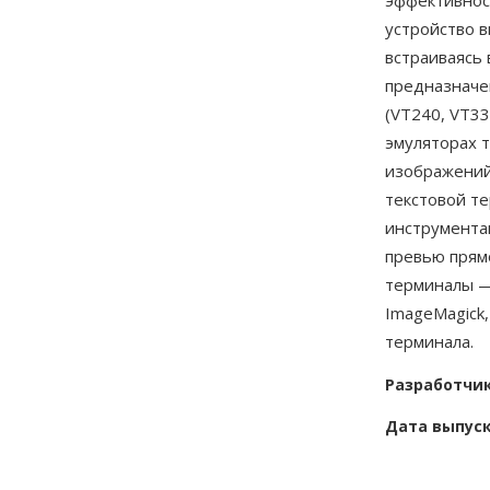
эффективност
устройство 
встраиваясь
предназначе
(VT240, VT3
эмуляторах 
изображений
текстовой те
инструмента
превью прямо
терминалы 
ImageMagick,
терминала.
Разработчи
Дата выпус