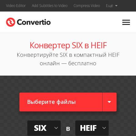
Video Editor
Add Subtitles to Video
Compress Video
Ещё
Конвертер SIX в HEIF
Конвертируйте SIX в компактный HEIF
онлайн — бесплатно
Выберите файлы
SIX
HEIF
в