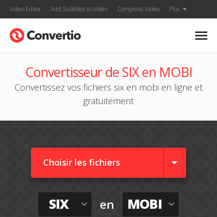
Video Editor
Add Subtitles to Video
Compress Video
Plus
Convertisseur de SIX en MOBI
Convertissez vos fichiers six en mobi en ligne et
gratuitement
Choisir les fichiers
SIX
MOBI
en